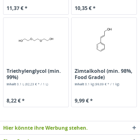
11,37 € *
10,35 € *
Triethylenglycol (min.
Zimtalkohol (min. 98%,
99%)
Food Grade)
Inhalt
0.1 L
(82,23 € * / 1 L)
Inhalt
0.1 kg
(99,89 € * / 1 kg)
8,22 € *
9,99 € *
Hier könnte ihre Werbung stehen.