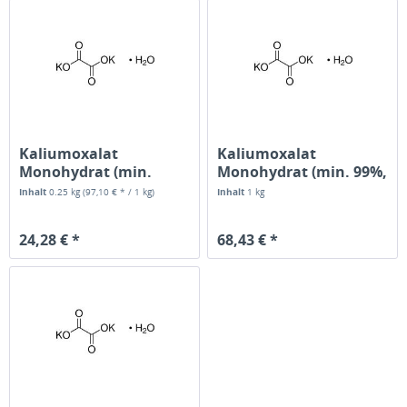
Kaliumoxalat
Kaliumoxalat
Monohydrat (min.
Monohydrat (min. 99%,
99,5%, zur Analyse)
reinst)
Inhalt
0.25 kg
(97,10 € * / 1 kg)
Inhalt
1 kg
24,28 € *
68,43 € *