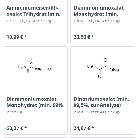
Ammoniumeisen(III)-
Diammoniumoxalat
oxalat Trihydrat (min.
Monohydrat (min.
98%)
99,5%, zur...
Inhalt
0.1 kg
(109,87 € * / 1 kg)
Inhalt
0.25 kg
(94,25 € * / 1 kg)
10,99 € *
23,56 € *
Diammoniumoxalat
Dinatriumoxalat (min.
Monohydrat (min. 99%,
99,5%, zur Analyse)
reinst)
Inhalt
1 kg
Inhalt
0.25 kg
(99,48 € * / 1 kg)
68,07 € *
24,87 € *