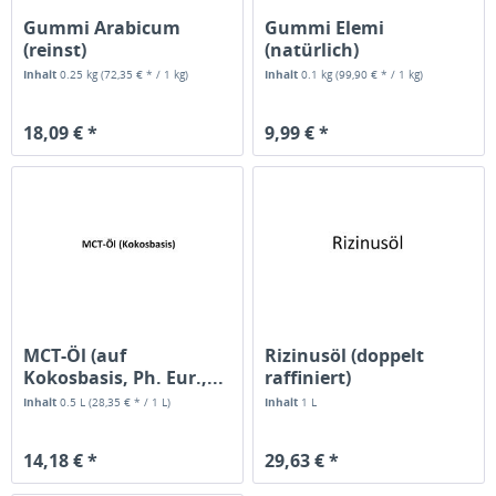
Gummi Arabicum
Gummi Elemi
(reinst)
(natürlich)
Inhalt
0.25 kg
(72,35 € * / 1 kg)
Inhalt
0.1 kg
(99,90 € * / 1 kg)
18,09 € *
9,99 € *
MCT-Öl (auf
Rizinusöl (doppelt
Kokosbasis, Ph. Eur.,...
raffiniert)
Inhalt
0.5 L
(28,35 € * / 1 L)
Inhalt
1 L
14,18 € *
29,63 € *