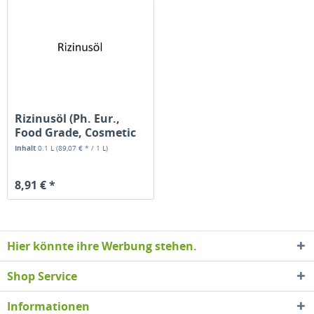
Rizinusöl (Ph. Eur.,
Food Grade, Cosmetic
Grade)
Inhalt
0.1 L
(89,07 € * / 1 L)
8,91 € *
Hier könnte ihre Werbung stehen.
Shop Service
Informationen