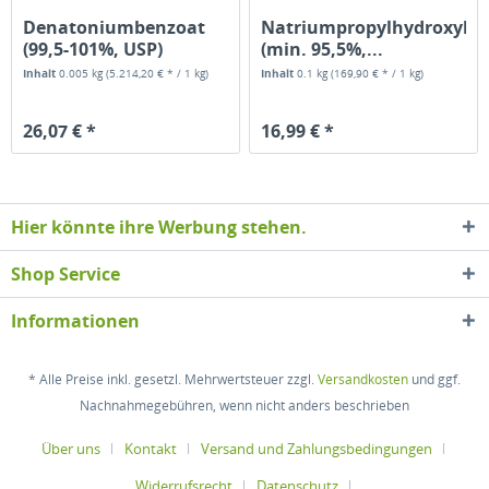
Denatoniumbenzoat
Natriumpropylhydroxybe
(99,5-101%, USP)
(min. 95,5%,...
Inhalt
0.005 kg
(5.214,20 € * / 1 kg)
Inhalt
0.1 kg
(169,90 € * / 1 kg)
26,07 € *
16,99 € *
Hier könnte ihre Werbung stehen.
Shop Service
Informationen
* Alle Preise inkl. gesetzl. Mehrwertsteuer zzgl.
Versandkosten
und ggf.
Nachnahmegebühren, wenn nicht anders beschrieben
Über uns
Kontakt
Versand und Zahlungsbedingungen
Widerrufsrecht
Datenschutz