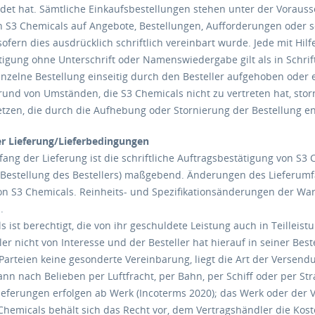
ndet hat. Sämtliche Einkaufsbestellungen stehen unter der Vorauss
 S3 Chemicals auf Angebote, Bestellungen, Aufforderungen oder son
fern dies ausdrücklich schriftlich vereinbart wurde. Jede mit Hilf
igung ohne Unterschrift oder Namenswiedergabe gilt als in Schrift
inzelne Bestellung einseitig durch den Besteller aufgehoben oder 
rund von Umständen, die S3 Chemicals nicht zu vertreten hat, storn
etzen, die durch die Aufhebung oder Stornierung der Bestellung e
r Lieferung/Lieferbedingungen
ang der Lieferung ist die schriftliche Auftragsbestätigung von S3 
die Bestellung des Bestellers) maßgebend. Änderungen des Lieferumf
on S3 Chemicals. Reinheits- und Spezifikationsänderungen der War
.
s ist berechtigt, die von ihr geschuldete Leistung auch in Teilleistu
ler nicht von Interesse und der Besteller hat hierauf in seiner Bes
 Parteien keine gesonderte Vereinbarung, liegt die Art der Versen
n nach Belieben per Luftfracht, per Bahn, per Schiff oder per Str
Lieferungen erfolgen ab Werk (Incoterms 2020); das Werk oder der
Chemicals behält sich das Recht vor, dem Vertragshändler die Kost