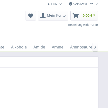
€ EUR
Service/Hilfe
Mein Konto
0,00 € *
Bestellung widerrufen
ate
Alkohole
Amide
Amine
Aminosäuren
Anh
