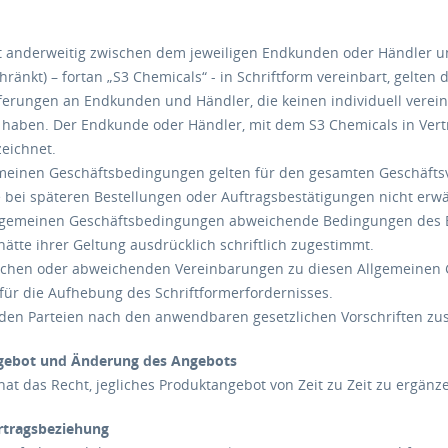
ht anderweitig zwischen dem jeweiligen Endkunden oder Händler 
ränkt) – fortan „S3 Chemicals“ - in Schriftform vereinbart, gelte
ferungen an Endkunden und Händler, die keinen individuell verein
 haben. Der Endkunde oder Händler, mit dem S3 Chemicals in Vertr
zeichnet.
emeinen Geschäftsbedingungen gelten für den gesamten Geschäfts
 bei späteren Bestellungen oder Auftragsbestätigungen nicht erw
lgemeinen Geschäftsbedingungen abweichende Bedingungen des Best
ätte ihrer Geltung ausdrücklich schriftlich zugestimmt.
zlichen oder abweichenden Vereinbarungen zu diesen Allgemeinen
 für die Aufhebung des Schriftformerfordernisses.
e den Parteien nach den anwendbaren gesetzlichen Vorschriften zu
ngebot und Änderung des Angebots
at das Recht, jegliches Produktangebot von Zeit zu Zeit zu ergänz
ertragsbeziehung