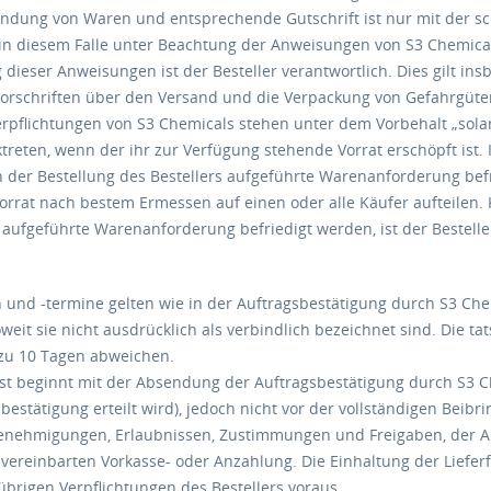
endung von Waren und entsprechende Gutschrift ist nur mit der s
in diesem Falle unter Beachtung der Anweisungen von S3 Chemicals
 dieser Anweisungen ist der Besteller verantwortlich. Dies gilt in
Vorschriften über den Versand und die Verpackung von Gefahrgüte
rverpflichtungen von S3 Chemicals stehen unter dem Vorbehalt „sol
treten, wenn der ihr zur Verfügung stehende Vorrat erschöpft ist. I
n der Bestellung des Bestellers aufgeführte Warenanforderung bef
orrat nach bestem Ermessen auf einen oder alle Käufer aufteilen. 
 aufgeführte Warenanforderung befriedigt werden, ist der Besteller
en und -termine gelten wie in der Auftragsbestätigung durch S3 Ch
weit sie nicht ausdrücklich als verbindlich bezeichnet sind. Die 
s zu 10 Tagen abweichen.
frist beginnt mit der Absendung der Auftragsbestätigung durch S3 C
bestätigung erteilt wird), jedoch nicht vor der vollständigen Beib
enehmigungen, Erlaubnissen, Zustimmungen und Freigaben, der A
 vereinbarten Vorkasse- oder Anzahlung. Die Einhaltung der Liefer
übrigen Verpflichtungen des Bestellers voraus.