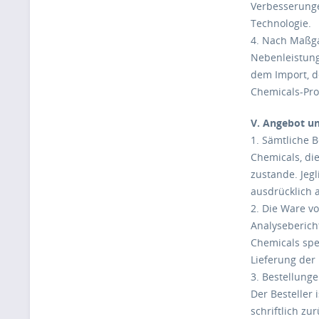
Verbesserunge
Technologie.
4. Nach Maßga
Nebenleistung
dem Import, d
Chemicals-Pro
V. Angebot un
1. Sämtliche 
Chemicals, di
zustande. Jeg
ausdrücklich 
2. Die Ware v
Analyseberich
Chemicals spez
Lieferung der
3. Bestellunge
Der Besteller
schriftlich z