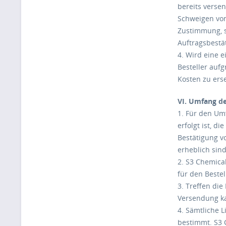
bereits verse
Schweigen von
Zustimmung, so
Auftragsbestät
4. Wird eine e
Besteller aufg
Kosten zu ers
VI. Umfang de
1. Für den Umf
erfolgt ist, 
Bestätigung v
erheblich sind
2. S3 Chemical
für den Bestel
3. Treffen die
Versendung kan
4. Sämtliche 
bestimmt. S3 