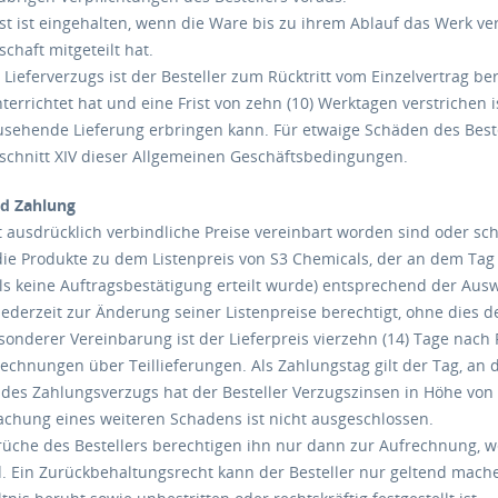
rist ist eingehalten, wenn die Ware bis zu ihrem Ablauf das Werk v
chaft mitgeteilt hat.
s Lieferverzugs ist der Besteller zum Rücktritt vom Einzelvertrag 
errichtet hat und eine Frist von zehn (10) Werktagen verstrichen 
usehende Lieferung erbringen kann. Für etwaige Schäden des Beste
chnitt XIV dieser Allgemeinen Geschäftsbedingungen.
nd Zahlung
t ausdrücklich verbindliche Preise vereinbart worden sind oder sch
 die Produkte zu dem Listenpreis von S3 Chemicals, der an dem Ta
lls keine Auftragsbestätigung erteilt wurde) entsprechend der Aus
jederzeit zur Änderung seiner Listenpreise berechtigt, ohne dies d
sonderer Vereinbarung ist der Lieferpreis vierzehn (14) Tage na
 Rechnungen über Teillieferungen. Als Zahlungstag gilt der Tag, an
e des Zahlungsverzugs hat der Besteller Verzugszinsen in Höhe von
chung eines weiteren Schadens ist nicht ausgeschlossen.
üche des Bestellers berechtigen ihn nur dann zur Aufrechnung, wen
nd. Ein Zurückbehaltungsrecht kann der Besteller nur geltend ma