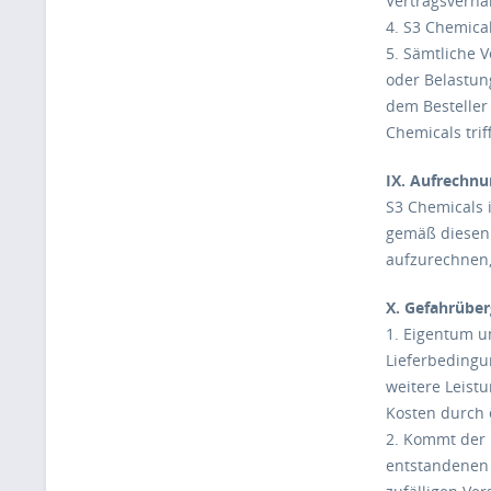
Vertragsverhäl
4. S3 Chemical
5. Sämtliche 
oder Belastun
dem Besteller
Chemicals trif
IX. Aufrechn
S3 Chemicals 
gemäß diesen 
aufzurechnen,
X. Gefahrübe
1. Eigentum u
Lieferbedingu
weitere Leist
Kosten durch 
2. Kommt der 
entstandenen 