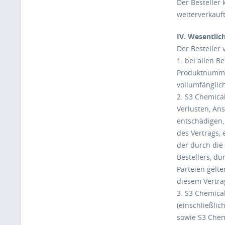
Der Besteller
weiterverkauf
IV. Wesentlich
Der Besteller 
1. bei allen 
Produktnummer
vollumfänglic
2. S3 Chemica
Verlusten, An
entschädigen,
des Vertrags,
der durch die
Bestellers, d
Parteien gelt
diesem Vertra
3. S3 Chemical
(einschließli
sowie S3 Chem