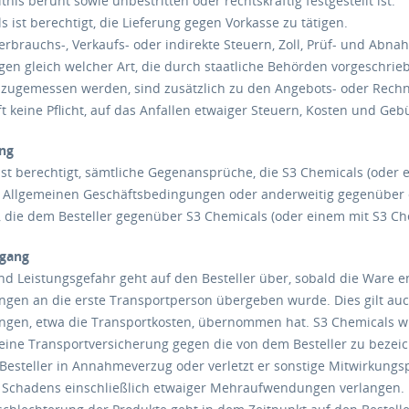
tnis beruht sowie unbestritten oder rechtskräftig festgestellt ist.
s ist berechtigt, die Lieferung gegen Vorkasse zu tätigen.
Verbrauchs-, Verkaufs- oder indirekte Steuern, Zoll, Prüf- und A
gen gleich welcher Art, die durch staatliche Behörden vorgeschr
 zugemessen werden, sind zusätzlich zu den Angebots- oder Rechn
ft keine Pflicht, auf das Anfallen etwaiger Steuern, Kosten und Ge
ung
ist berechtigt, sämtliche Gegenansprüche, die S3 Chemicals (od
Allgemeinen Geschäftsbedingungen oder anderweitig gegenüber 
 die dem Besteller gegenüber S3 Chemicals (oder einem mit S3 
rgang
nd Leistungsgefahr geht auf den Besteller über, sobald die Ware 
ngen an die erste Transportperson übergeben wurde. Dies gilt auc
ungen, etwa die Transportkosten, übernommen hat. S3 Chemicals wi
eine Transportversicherung gegen die von dem Besteller zu bezei
Besteller in Annahmeverzug oder verletzt er sonstige Mitwirkungsp
Schadens einschließlich etwaiger Mehraufwendungen verlangen. D