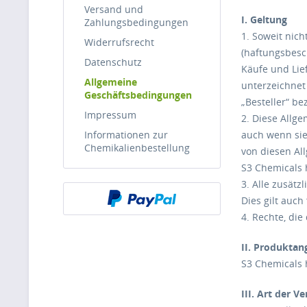
Versand und
I. Geltung
Zahlungsbedingungen
1. Soweit nic
Widerrufsrecht
(haftungsbesch
Datenschutz
Käufe und Lie
Allgemeine
unterzeichnet
Geschäftsbedingungen
„Besteller“ be
Impressum
2. Diese Allg
Informationen zur
auch wenn sie
Chemikalienbestellung
von diesen Al
S3 Chemicals h
3. Alle zusät
Dies gilt auch
4. Rechte, di
II. Produkta
S3 Chemicals h
III. Art der V