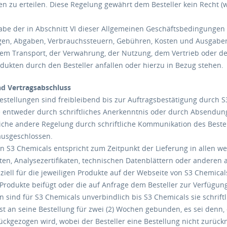
n zu erteilen. Diese Regelung gewährt dem Besteller kein Recht (w
be der in Abschnitt VI dieser Allgemeinen Geschäftsbedingungen n
en, Abgaben, Verbrauchssteuern, Gebühren, Kosten und Ausgabe
em Transport, der Verwahrung, der Nutzung, dem Vertrieb oder d
dukten durch den Besteller anfallen oder hierzu in Bezug stehen.
d Vertragsabschluss
Bestellungen sind freibleibend bis zur Auftragsbestätigung durch S
e entweder durch schriftliches Anerkenntnis oder durch Absendung
liche andere Regelung durch schriftliche Kommunikation des Beste
ausgeschlossen.
on S3 Chemicals entspricht zum Zeitpunkt der Lieferung in allen 
ten, Analysezertifikaten, technischen Datenblättern oder anderen
iell für die jeweiligen Produkte auf der Webseite von S3 Chemical
 Produkte beifügt oder die auf Anfrage dem Besteller zur Verfügung
n sind für S3 Chemicals unverbindlich bis S3 Chemicals sie schriftl
 ist an seine Bestellung für zwei (2) Wochen gebunden, es sei denn
urückgezogen wird, wobei der Besteller eine Bestellung nicht zurü