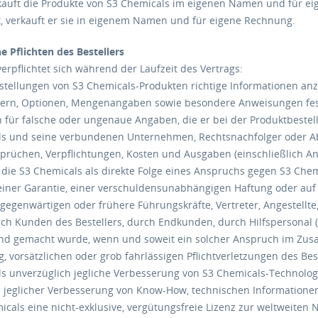
 kauft die Produkte von S3 Chemicals im eigenen Namen und für ei
t, verkauft er sie in eigenem Namen und für eigene Rechnung.
e Pflichten des Bestellers
verpflichtet sich während der Laufzeit des Vertrags:
Bestellungen von S3 Chemicals-Produkten richtige Informationen an
n, Optionen, Mengenangaben sowie besondere Anweisungen festzu
h für falsche oder ungenaue Angaben, die er bei der Produktbeste
ls und seine verbundenen Unternehmen, Rechtsnachfolger oder A
sprüchen, Verpflichtungen, Kosten und Ausgaben (einschließlich Anw
 die S3 Chemicals als direkte Folge eines Anspruchs gegen S3 Chemi
 einer Garantie, einer verschuldensunabhängigen Haftung oder au
 gegenwärtigen oder frühere Führungskräfte, Vertreter, Angestell
urch Kunden des Bestellers, durch Endkunden, durch Hilfspersonal (
end gemacht wurde, wenn und soweit ein solcher Anspruch im Zus
g, vorsätzlichen oder grob fahrlässigen Pflichtverletzungen des B
s unverzüglich jegliche Verbesserung von S3 Chemicals-Technologie
ch jeglicher Verbesserung von Know-How, technischen Informatio
icals eine nicht-exklusive, vergütungsfreie Lizenz zur weltweiten