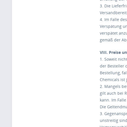
3. Die Lieferf
Versandbereits
4. Im Falle de
Verspätung unt
verspätet anz
gemäß der Abs
VIII. Preise u
1. Soweit nich
der Besteller
Bestellung, fa
Chemicals ist 
2. Mangels be
gilt auch bei
kann. Im Fall
Die Geltendma
3. Gegenanspr
unstreitig si