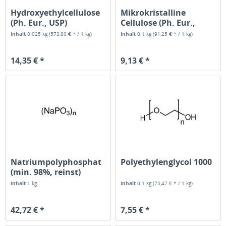
Hydroxyethylcellulose
Mikrokristalline
(Ph. Eur., USP)
Cellulose (Ph. Eur.,
USP, IP,...
Inhalt
0.025 kg
(573,80 € * / 1 kg)
Inhalt
0.1 kg
(91,25 € * / 1 kg)
14,35 € *
9,13 € *
Natriumpolyphosphat
Polyethylenglycol 1000
(min. 98%, reinst)
Inhalt
1 kg
Inhalt
0.1 kg
(75,47 € * / 1 kg)
42,72 € *
7,55 € *