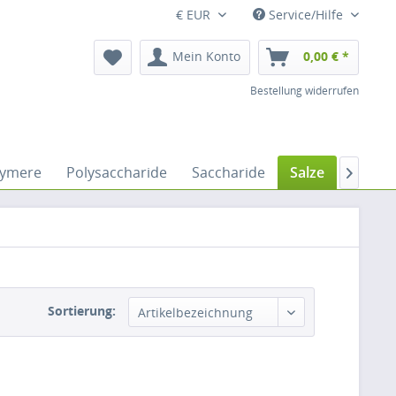
€ EUR
Service/Hilfe
Mein Konto
0,00 € *
Bestellung widerrufen
lymere
Polysaccharide
Saccharide
Salze
Säure

Sortierung:
Artikelbezeichnung