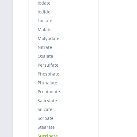
Iodate
Iodide
Lactate
Malate
Molybdate
Nitrate
Oxalate
Persulfate
Phosphate
Phthalate
Propionate
Salicylate
Silicate
Sorbate
Stearate
Succinate