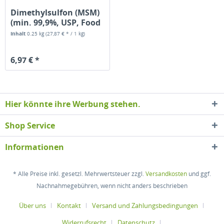
Dimethylsulfon (MSM)
(min. 99,9%, USP, Food
Grade)
Inhalt
0.25 kg
(27,87 € * / 1 kg)
6,97 € *
Hier könnte ihre Werbung stehen.
Shop Service
Informationen
* Alle Preise inkl. gesetzl. Mehrwertsteuer zzgl.
Versandkosten
und ggf.
Nachnahmegebühren, wenn nicht anders beschrieben
Über uns
Kontakt
Versand und Zahlungsbedingungen
Widerrufsrecht
Datenschutz