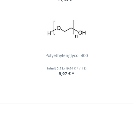
Polyethylenglycol 400
Inhalt
0.5 L
(19,94 € * / 1 L)
9,97 € *