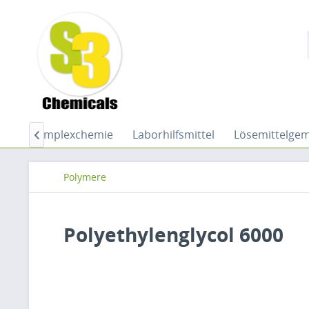
he
Komplexchemie
Laborhilfsmittel
Lösemittelge

Polymere
Polyethylenglycol 6000