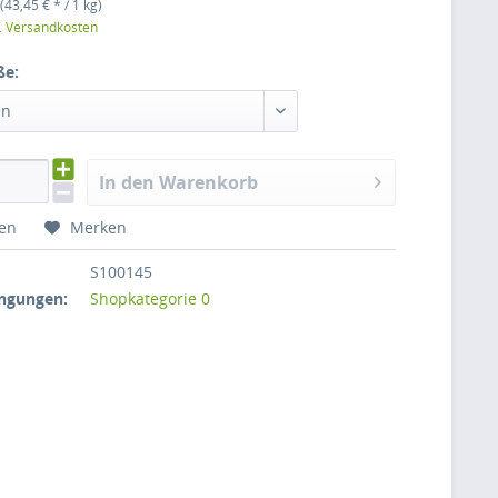
(43,45 € * / 1 kg)
l. Versandkosten
ße:
en
In den Warenkorb
hen
Merken
S100145
ngungen:
Shopkategorie 0