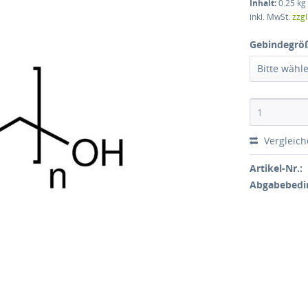
Inhalt:
0.25 kg 
inkl. MwSt.
zzg
Gebindegrö
Bitte wähl
Vergleic
Artikel-Nr.:
Abgabebedi