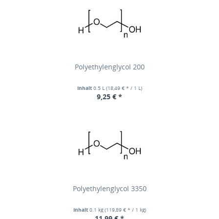
Polyethylenglycol 200
Inhalt
0.5 L
(18,49 € * / 1 L)
9,25 € *
Polyethylenglycol 3350
Inhalt
0.1 kg
(119,89 € * / 1 kg)
11,99 € *