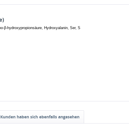
e)
o-β-hydroxypropions
äure, Hydroxyalanin, Ser, S
Kunden haben sich ebenfalls angesehen