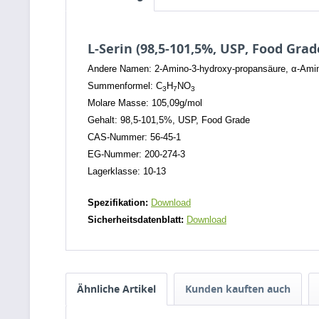
L-Serin (98,5-101,5%, USP, Food Grad
Andere Namen: 2-Amino-3-hydroxy-propansäure,
α-Amin
Summenformel: C
H
NO
3
7
3
Molare Masse: 105,09g/mol
Gehalt: 98,5-101,5%, USP, Food Grade
CAS-Nummer: 56-45-1
EG-Nummer: 200-274-3
Lagerklasse: 10-13
Spezifikation:
Download
Sicherheitsdatenblatt:
Download
Ähnliche Artikel
Kunden kauften auch