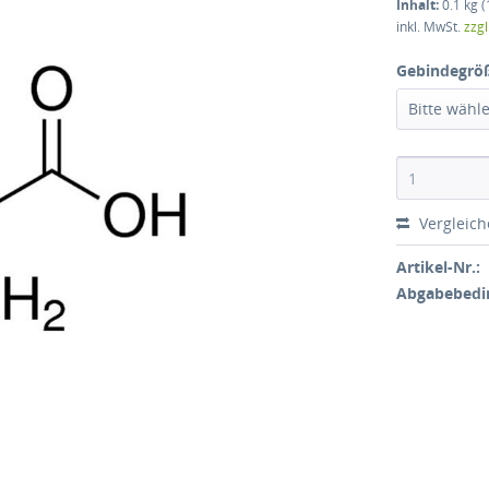
Inhalt:
0.1 kg (
inkl. MwSt.
zzg
Gebindegrö
Bitte wähl
Vergleic
Artikel-Nr.:
Abgabebedi