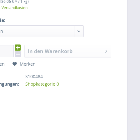
136,06 € * / 1 kg)
l. Versandkosten
ße:
en
In den Warenkorb
hen
Merken
S100484
ngungen:
Shopkategorie 0