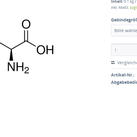
Inhalt:
0.1 kg (
inkl. MwSt.
zzg
Gebindegrö
Bitte wähl
Vergleic
Artikel-Nr.:
Abgabebedi