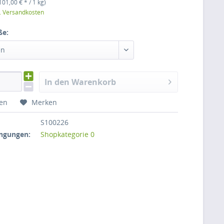
101,00 € * / 1 kg)
l. Versandkosten
ße:
en
In den Warenkorb
hen
Merken
S100226
ngungen:
Shopkategorie 0