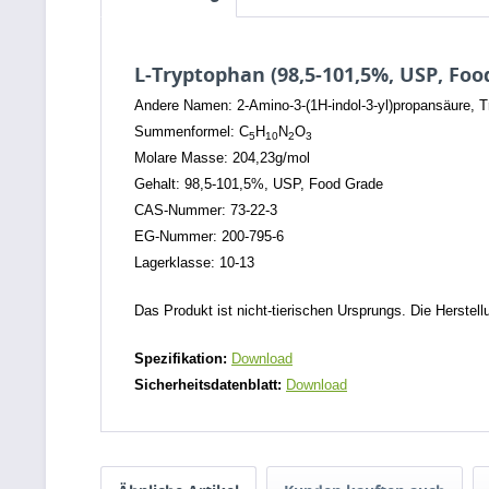
L-Tryptophan (98,5-101,5%, USP, Foo
Andere Namen: 2-Amino-3-(1H-indol-3-yl)propansäure, 
Summenformel: C
H
N
O
5
10
2
3
Molare Masse: 204,23g/mol
Gehalt: 98,5-101,5%, USP, Food Grade
CAS-Nummer: 73-22-3
EG-Nummer: 200-795-6
Lagerklasse: 10-13
Das Produkt ist nicht-tierischen Ursprungs. Die Herstel
Spezifikation:
Download
Sicherheitsdatenblatt:
Download