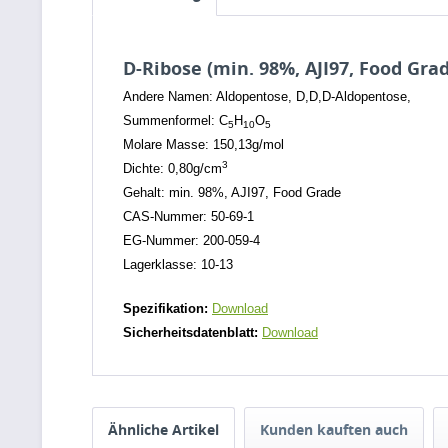
D-Ribose (min. 98%, AJI97, Food Gra
Andere Namen: Aldopentose, D,D,D-Aldopentose,
Summenformel: C
H
O
5
10
5
Molare Masse: 150,13g/mol
3
Dichte: 0,80g/cm
Gehalt: min. 98%, AJI97, Food Grade
CAS-Nummer: 50-69-1
EG-Nummer: 200-059-4
Lagerklasse: 10-13
Spezifikation:
Download
Sicherheitsdatenblatt:
Download
Ähnliche Artikel
Kunden kauften auch