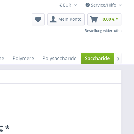
€ EUR
Service/Hilfe
Mein Konto
0,00 € *
Bestellung widerrufen
ne
Polymere
Polysaccharide
Saccharide
Salze

€ *