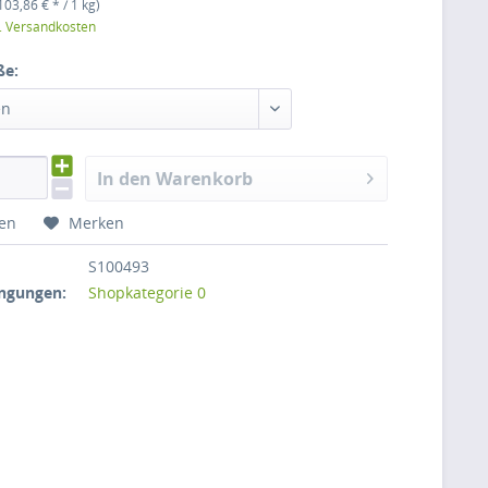
103,86 € * / 1 kg)
l. Versandkosten
ße:
en
In den Warenkorb
hen
Merken
S100493
ngungen:
Shopkategorie 0