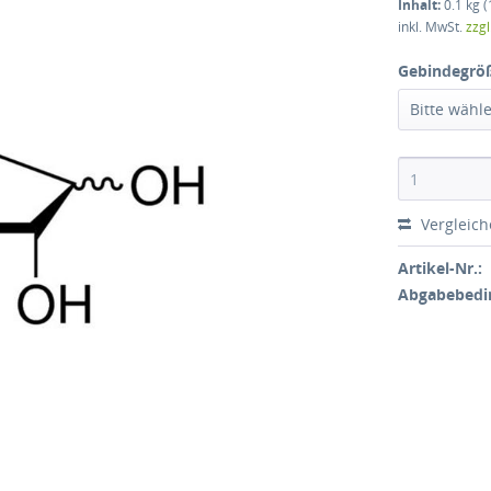
Inhalt:
0.1 kg (
inkl. MwSt.
zzg
Gebindegrö
Bitte wähl
Vergleic
Artikel-Nr.:
Abgabebedi