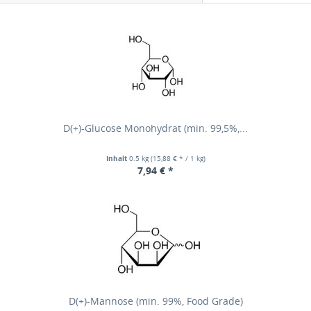
D(+)-Glucose Monohydrat (min. 99,5%,...
Inhalt
0.5 kg
(15,88 € * / 1 kg)
7,94 € *
D(+)-Mannose (min. 99%, Food Grade)