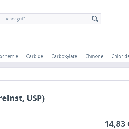
iochemie
Carbide
Carboxylate
Chinone
Chlorid
einst, USP)
14,83 