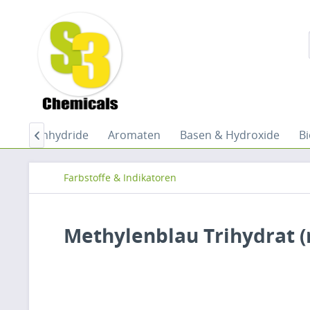
ren
Anhydride
Aromaten
Basen & Hydroxide
B

Farbstoffe & Indikatoren
Methylenblau Trihydrat (r