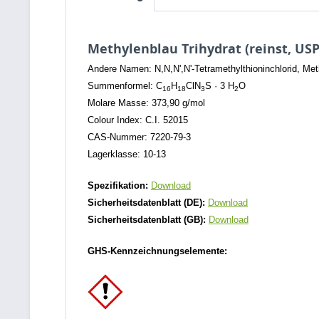
Methylenblau Trihydrat (reinst, USP
Andere Namen: N,N,N',N'-Tetramethylthioninchlorid, Meth
Summenformel: C
H
ClN
S · 3 H
O
16
18
3
2
Molare Masse: 373,90 g/mol
Colour Index: C.I. 52015
CAS-Nummer: 7220-79-3
Lagerklasse: 10-13
Spezifikation:
Download
Sicherheitsdatenblatt (DE):
Download
Sicherheitsdatenblatt (GB):
Download
GHS-Kennzeichnungselemente: