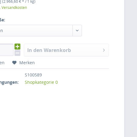
 (2.966,60 € * / 1 kg)
l. Versandkosten
ße:
en
In den Warenkorb
hen
Merken
S100589
ngungen:
Shopkategorie 0