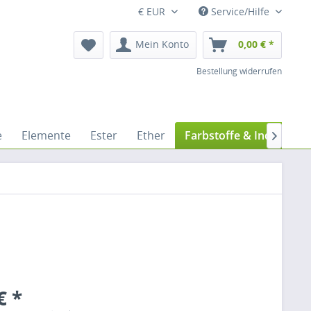
€ EUR
Service/Hilfe
Mein Konto
0,00 € *
Bestellung widerrufen
e
Elemente
Ester
Ether
Farbstoffe & Indikatore

€ *