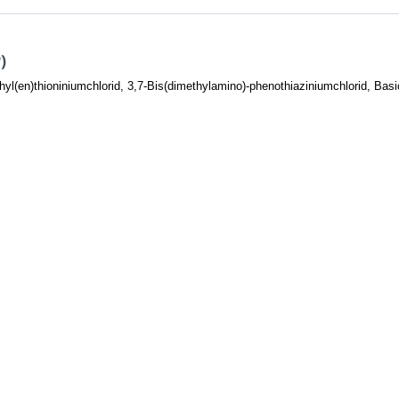
)
yl(en)thioniniumchlorid, 3,7-Bis(dimethylamino)-phenothiaziniumchlorid, Basi