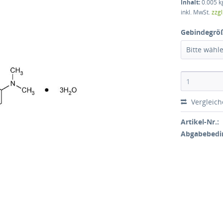
Inhalt:
0.005 kg
inkl. MwSt.
zzg
Gebindegrö
Bitte wähl
Vergleic
Artikel-Nr.:
Abgabebedi