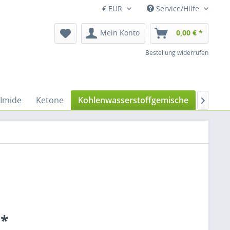
€ EUR
Service/Hilfe
Mein Konto
0,00 € *
Bestellung widerrufen
Imide
Ketone
Kohlenwasserstoffgemische
Kompl

 *