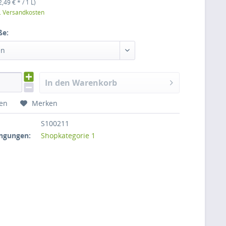
2,49 € * / 1 L)
l. Versandkosten
ße:
en
In den Warenkorb
hen
Merken
S100211
ngungen:
Shopkategorie 1