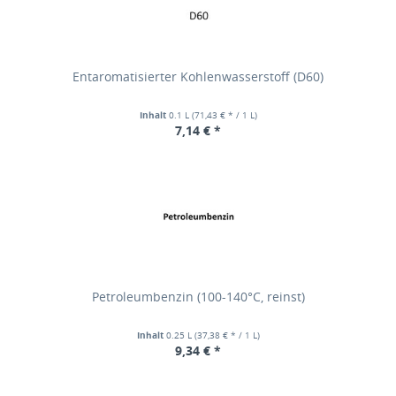
Entaromatisierter Kohlenwasserstoff (D60)
Inhalt
0.1 L
(71,43 € * / 1 L)
7,14 € *
Petroleumbenzin (100-140°C, reinst)
Inhalt
0.25 L
(37,38 € * / 1 L)
9,34 € *