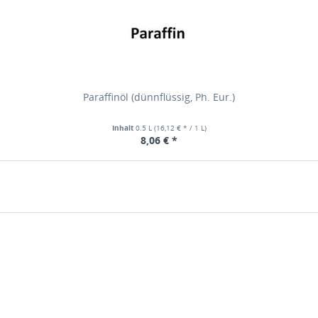
Paraffinöl (dünnflüssig, Ph. Eur.)
Inhalt
0.5 L
(16,12 € * / 1 L)
8,06 € *