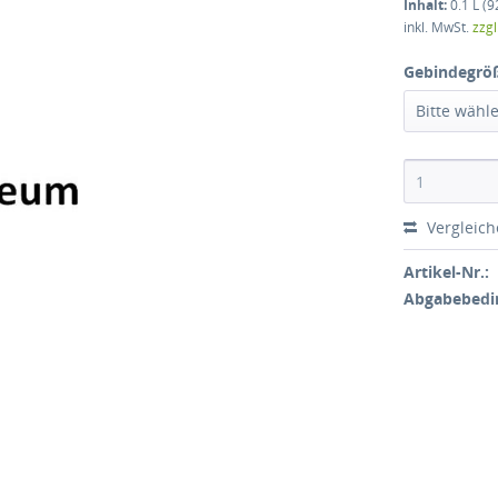
Inhalt:
0.1 L (9
inkl. MwSt.
zzg
Gebindegrö
Bitte wähl
Vergleic
Artikel-Nr.:
Abgabebedi