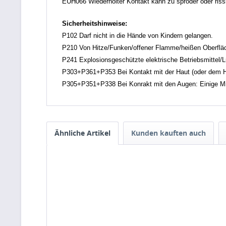
EUH066 Wiederholter Kontakt kann zu spröder oder rissi
Sicherheitshinweise:
P102 Darf nicht in die Hände von Kindern gelangen.
P210 Von Hitze/Funken/offener Flamme/heißen Oberfläch
P241 Explosionsgeschützte elektrische Betriebsmittel/
P303+P361+P353 Bei Kontakt mit der Haut (oder dem Ha
P305+P351+P338 Bei Konrakt mit den Augen: Einige Min
Ähnliche Artikel
Kunden kauften auch