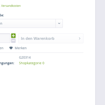
l. Versandkosten
ße:
en
In den Warenkorb
hen
Merken
G20314
ngungen:
Shopkategorie 0