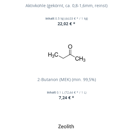
Aktivkohle (gekörnt, ca. 0,8-1,6mm, reinst)
Inhalt
0.5 kg
(44,03 € * / 1 kg)
22,02 € *
2-Butanon (MEK) (min. 99,5%)
Inhalt
0.1 L
(72,44 € * / 1 L)
7,24 € *