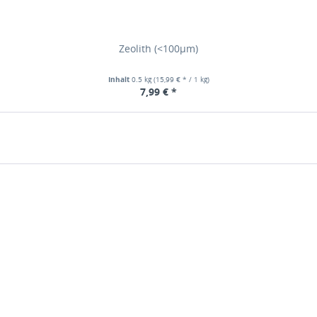
Zeolith (<100µm)
Inhalt
0.5 kg
(15,99 € * / 1 kg)
7,99 € *