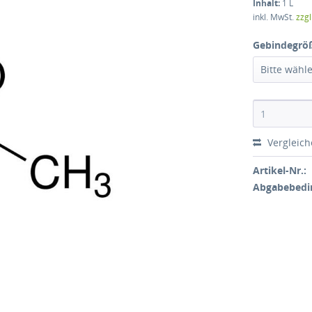
Inhalt:
1 L
inkl. MwSt.
zzg
Gebindegrö
Bitte wähl
Vergleic
Artikel-Nr.:
Abgabebedi