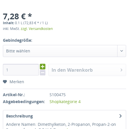
7,28 € *
Inhalt:
0.1 L (72,83 € * / 1 L)
inkl. MwSt.
zzgl. Versandkosten
Gebindegröße:
Bitte wählen
In den Warenkorb
Merken
Artikel-Nr.:
S100475
Abgabebedingungen:
Shopkategorie 4
Beschreibung
Andere Namen: Dimethylketon, 2-Propanon, Propan-2-on