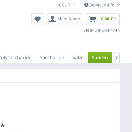
€ EUR
Service/Hilfe
Mein Konto
0,00 € *
Bestellung widerrufen
Polysaccharide
Saccharide
Salze
Säuren
Silane

 *