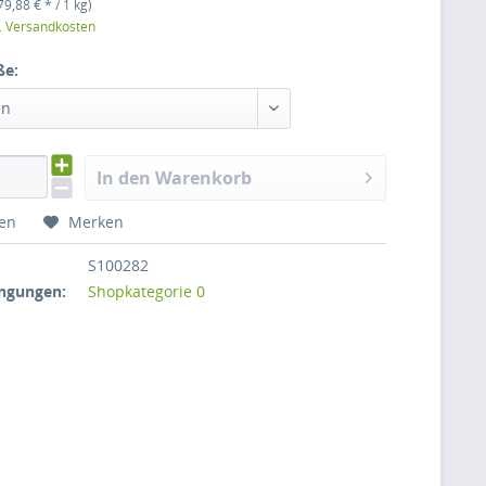
79,88 € * / 1 kg)
l. Versandkosten
ße:
en
In den Warenkorb
hen
Merken
S100282
ngungen:
Shopkategorie 0