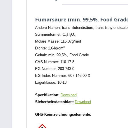
Fumarsäure (min. 99,5%, Food Grad
Andere Namen: trans-Butendisäure, trans-Ethylendicarb
Summenformel: C
H
O
4
4
4
Molare Masse: 116,07g/mol
3
Dichte: 1,64g/cm
Gehalt: min. 99,5%, Food Grade
CAS-Nummer: 110-17-8
EG-Nummer: 203-743-0
EG-Index-Nummer: 607-146-00-X
Lagerklasse: 10-13
Spezifikation:
Download
Sicherheitsdatenblatt:
Download
GHS-Kennzeichnungselemente: