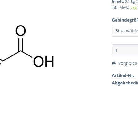
Inhalt:
0.1 kg (
inkl. MwSt.
zzg
Gebindegrö
Bitte wähl
Vergleic
Artikel-Nr.:
Abgabebedi