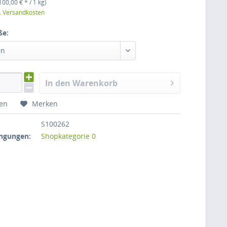
100,00 € * / 1 kg)
l. Versandkosten
ße:
en
In den Warenkorb
hen
Merken
S100262
ngungen:
Shopkategorie 0