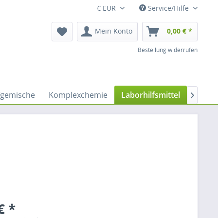
€ EUR
Service/Hilfe
Mein Konto
0,00 € *
Bestellung widerrufen
fgemische
Komplexchemie
Laborhilfsmittel
Lösem

€ *