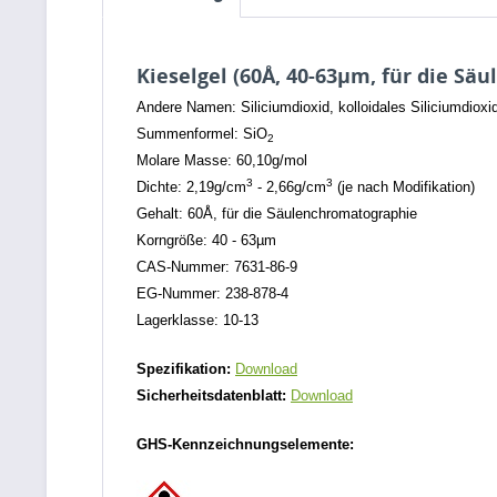
Kieselgel (60Å, 40-63µm, für die S
Andere Namen: Siliciumdioxid, kolloidales Siliciumdioxid
Summenformel: SiO
2
Molare Masse: 60,10g/mol
3
3
Dichte: 2,19g/cm
- 2,66g/cm
(je nach Modifikation)
Gehalt: 60Å, für die Säulenchromatographie
Korngröße: 40 - 63µm
CAS-Nummer: 7631-86-9
EG-Nummer: 238-878-4
Lagerklasse: 10-13
Spezifikation:
Download
Sicherheitsdatenblatt:
Download
GHS-Kennzeichnungselemente: