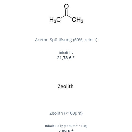
Aceton Spüllösung (60%, reinst)
Inhalt
1 L
21,78 € *
Zeolith (<100µm)
Inhalt
0.5 kg
(15,99 € * / 1 kg)
7,99 € *