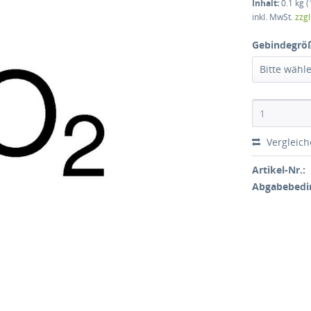
Inhalt:
0.1 kg (
inkl. MwSt.
zzg
Gebindegrö
Bitte wähl
Vergleic
Artikel-Nr.:
Abgabebedi