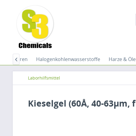
 Indikatoren
Halogenkohlenwasserstoffe
Harze & Öle

Laborhilfsmittel
Kieselgel (60Å, 40-63µm,