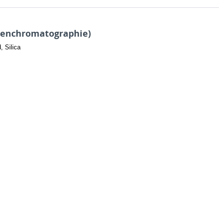
äulenchromatographie)
, Silica