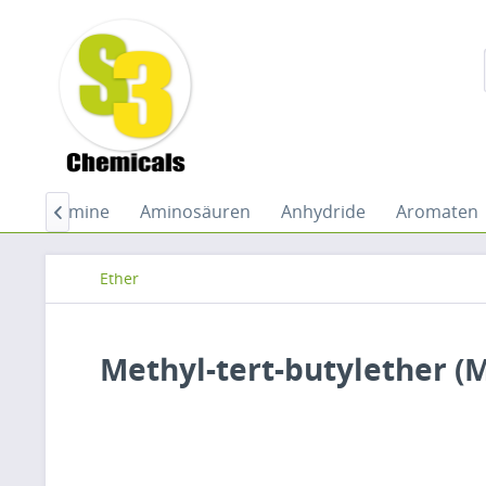
ide
Amine
Aminosäuren
Anhydride
Aromaten

Ether
Methyl-tert-butylether (M