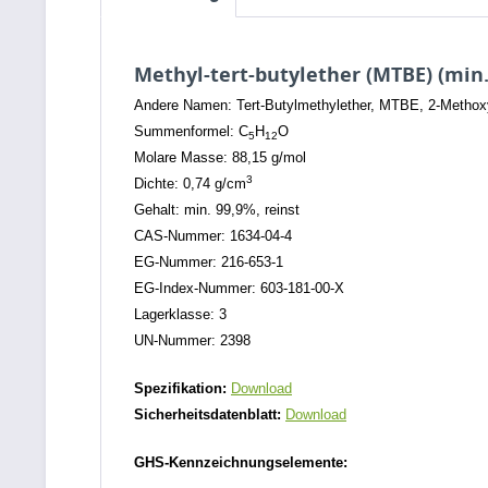
Methyl-tert-butylether (MTBE) (min.
Andere Namen: Tert-Butylmethylether, MTBE, 2-Methox
Summenformel: C
H
O
5
12
Molare Masse: 88,15 g/mol
3
Dichte: 0,74 g/cm
Gehalt: min. 99,9%, reinst
CAS-Nummer: 1634-04-4
EG-Nummer: 216-653-1
EG-Index-Nummer: 603-181-00-X
Lagerklasse: 3
UN-Nummer: 2398
Spezifikation:
Download
Sicherheitsdatenblatt:
Download
GHS-Kennzeichnungselemente: