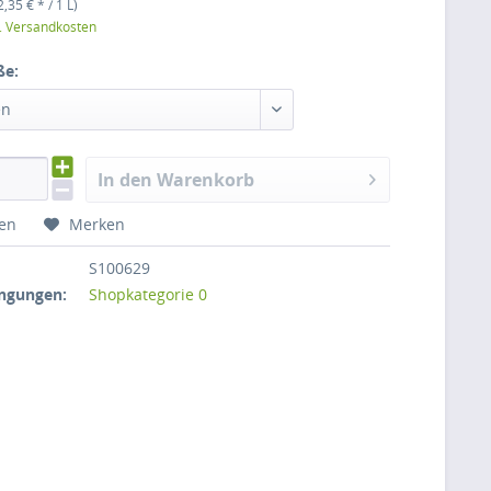
2,35 € * / 1 L)
l. Versandkosten
ße:
en
In den Warenkorb
hen
Merken
S100629
ngungen:
Shopkategorie 0