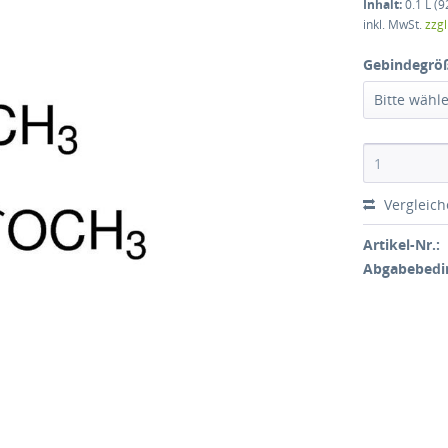
Inhalt:
0.1 L (9
inkl. MwSt.
zzg
Gebindegrö
Bitte wähl
Vergleic
Artikel-Nr.:
Abgabebedi