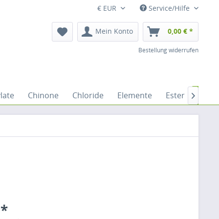
€ EUR
Service/Hilfe
Mein Konto
0,00 € *
Bestellung widerrufen
late
Chinone
Chloride
Elemente
Ester
Ether

 *