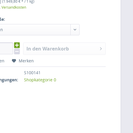
 (1.949,80 € * / 1 kg)
l. Versandkosten
ße:
en
In den Warenkorb
hen
Merken
S100141
ngungen:
Shopkategorie 0