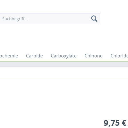
iochemie
Carbide
Carboxylate
Chinone
Chlorid
9,75 €