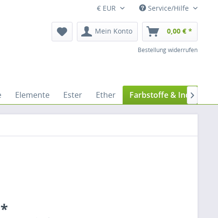
€ EUR
Service/Hilfe
Mein Konto
0,00 € *
Bestellung widerrufen
e
Elemente
Ester
Ether
Farbstoffe & Indikatore

 *