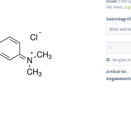
Inhalt:
0.005 kg
inkl. MwSt.
zzg
Gebindegrö
Bitte wähl
Vergleic
Artikel-Nr.:
Abgabebedi