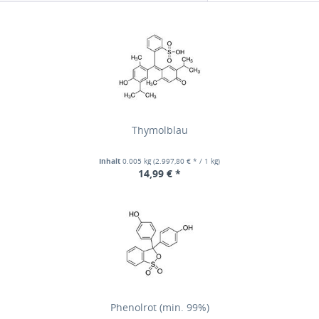
Thymolblau
Inhalt
0.005 kg
(2.997,80 € * / 1 kg)
14,99 € *
Phenolrot (min. 99%)