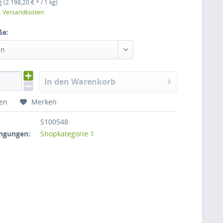
 (2.198,20 € * / 1 kg)
l. Versandkosten
ße:
en
In den Warenkorb
hen
Merken
S100548
ngungen:
Shopkategorie 1