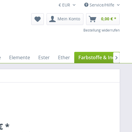
€ EUR
Service/Hilfe
Mein Konto
0,00 € *
Bestellung widerrufen
e
Elemente
Ester
Ether
Farbstoffe & Indikatore

€ *