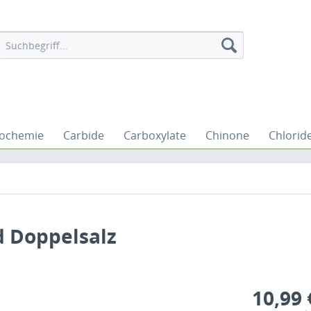
iochemie
Carbide
Carboxylate
Chinone
Chlorid
d Doppelsalz
10,99 