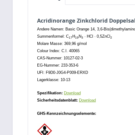
Acridinorange Zinkchlorid Doppelsa
Andere Namen: Basic Orange 14, 3,6-Bis(dimethylamino)
Summenformel: C
H
N
· HCl · 0,5ZnCl
17
19
3
2
Molare Masse: 369,96 g/mol
Colour Index: C.I. 40065
CAS-Nummer: 10127-02-3
EG-Nummer: 233-353-6
UFI: F9D0-J0G4-P009-ERXD
Lagerklasse: 10-13
Spezifikation:
Download
Sicherheitsdatenblatt:
Download
GHS-Kennzeichnungselemente: