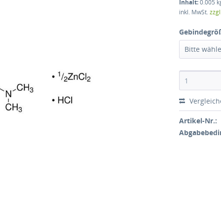
Inhalt:
0.005 kg
inkl. MwSt.
zzg
Gebindegrö
Bitte wähl
Vergleic
Artikel-Nr.:
Abgabebedi