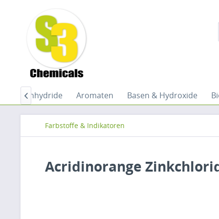
ren
Anhydride
Aromaten
Basen & Hydroxide
B

Farbstoffe & Indikatoren
Acridinorange Zinkchlori