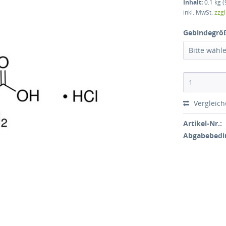
Inhalt:
0.1 kg (
inkl. MwSt.
zzg
Gebindegrö
Bitte wähl
Vergleic
Artikel-Nr.:
Abgabebedi