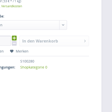
91,53 € * / 1 kg)
l. Versandkosten
ße:
en
In den Warenkorb
hen
Merken
S100280
ngungen:
Shopkategorie 0