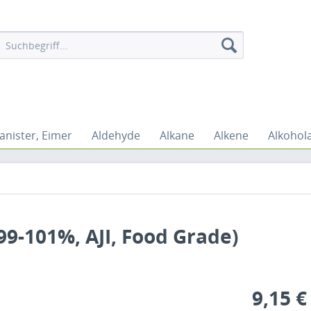
anister, Eimer
Aldehyde
Alkane
Alkene
Alkohol
99-101%, AJI, Food Grade)
9,15 €