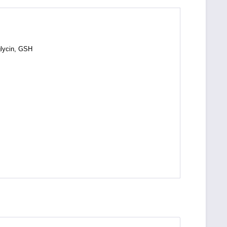
lycin
, GSH