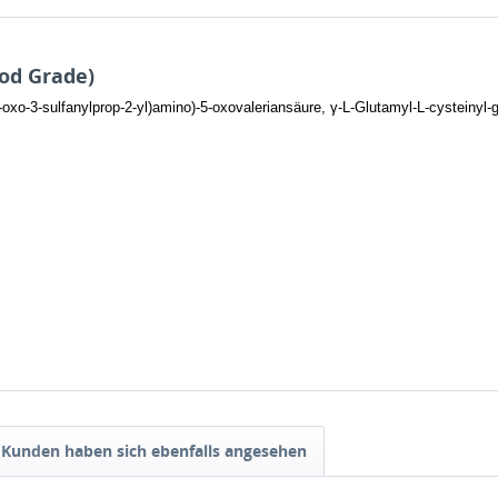
ood Grade)
oxo-3-sulfanylprop-2-yl)amino)-5-oxovaleriansäure,
γ-L-Glutamyl-L-cysteinyl-g
Kunden haben sich ebenfalls angesehen