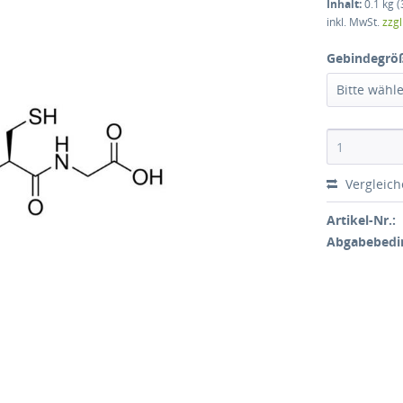
Inhalt:
0.1 kg (
inkl. MwSt.
zzg
Gebindegrö
Bitte wähl
Vergleic
Artikel-Nr.:
Abgabebedi