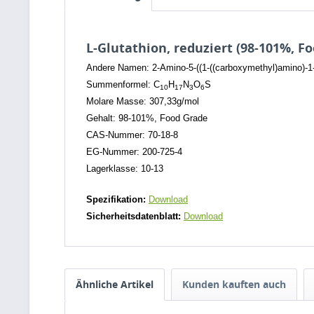
L-Glutathion, reduziert (98-101%, F
Andere Namen: 2-Amino-5-((1-((carboxymethyl)amino)-1-
Summenformel: C
H
N
O
S
10
17
3
6
Molare Masse: 307,33g/mol
Gehalt: 98-101%, Food Grade
CAS-Nummer: 70-18-8
EG-Nummer: 200-725-4
Lagerklasse: 10-13
Spezifikation:
Download
Sicherheitsdatenblatt:
Download
Ähnliche Artikel
Kunden kauften auch