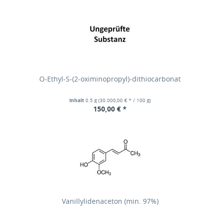
O-Ethyl-S-(2-oximinopropyl)-dithiocarbonat
Inhalt
0.5 g
(30.000,00 € * / 100 g)
150,00 € *
Vanillylidenaceton (min. 97%)