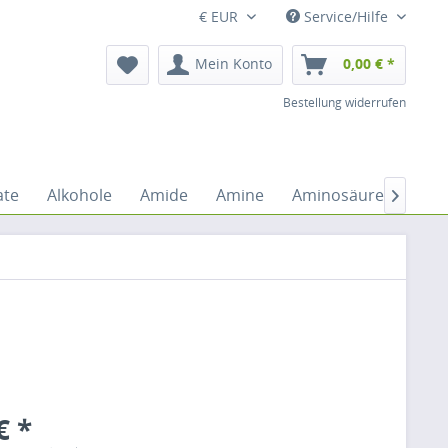
€ EUR
Service/Hilfe
Mein Konto
0,00 € *
Bestellung widerrufen
ate
Alkohole
Amide
Amine
Aminosäuren
Anh

€ *