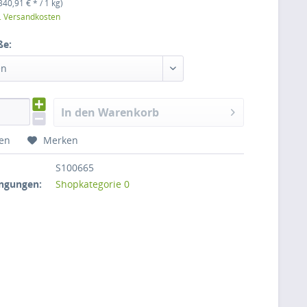
340,91 € * / 1 kg)
l. Versandkosten
ße:
en
In den Warenkorb
hen
Merken
S100665
ngungen:
Shopkategorie 0