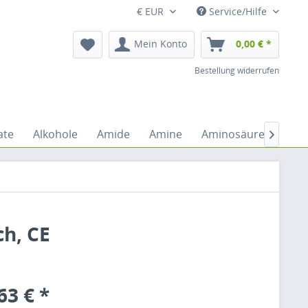
€ EUR
Service/Hilfe
Mein Konto
0,00 € *
Bestellung widerrufen
ate
Alkohole
Amide
Amine
Aminosäuren
An

h, CE
63 € *