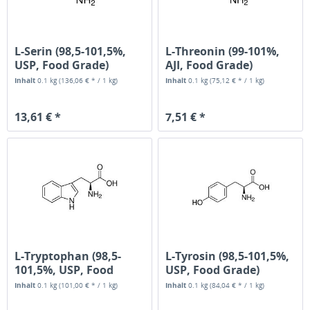
L-Serin (98,5-101,5%,
L-Threonin (99-101%,
USP, Food Grade)
AJI, Food Grade)
Inhalt
0.1 kg
(136,06 € * / 1 kg)
Inhalt
0.1 kg
(75,12 € * / 1 kg)
13,61 € *
7,51 € *
L-Tryptophan (98,5-
L-Tyrosin (98,5-101,5%,
101,5%, USP, Food
USP, Food Grade)
Grade)
Inhalt
0.1 kg
(101,00 € * / 1 kg)
Inhalt
0.1 kg
(84,04 € * / 1 kg)