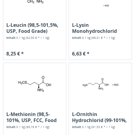
L-Leucin (98,5-101,5%,
L-Lysin
USP, Food Grade)
Monohydrochlorid
(98,5-101,5%, USP,...
Inhalt
0.1 kg
(82,50 € * / 1 kg)
Inhalt
0.1 kg
(66,31 € * / 1 kg)
8,25 € *
6,63 € *
L-Methionin (98,5-
L-Ornithin
101%, USP, FCC, Food
Hydrochlorid (99-101%,
Grade)
AJI, Food Grade)
Inhalt
0.1 kg
(86,78 € * / 1 kg)
Inhalt
0.1 kg
(91,53 € * / 1 kg)