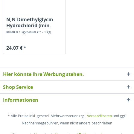
N,N-Dimethylglycin
Hydrochlorid (min.
98%, Food...
Inhalt
0.1 kg
(240,69 € * / 1 kg)
24,07 € *
Hier könnte ihre Werbung stehen.
Shop Service
Informationen
* Alle Preise inkl. gesetzl. Mehrwertsteuer zzgl.
Versandkosten
und ggf.
Nachnahmegebühren, wenn nicht anders beschrieben