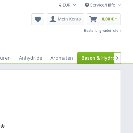
€ EUR
Service/Hilfe
Mein Konto
0,00 € *
Bestellung widerrufen
uren
Anhydride
Aromaten
Basen & Hydroxide

 *