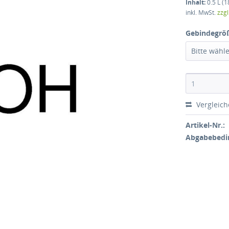
Inhalt:
0.5 L (1
inkl. MwSt.
zzg
Gebindegrö
Bitte wähl
Vergleic
Artikel-Nr.:
Abgabebedi