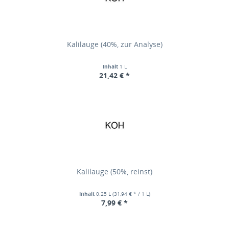
Kalilauge (40%, zur Analyse)
Inhalt
1 L
21,42 € *
Kalilauge (50%, reinst)
Inhalt
0.25 L
(31,94 € * / 1 L)
7,99 € *