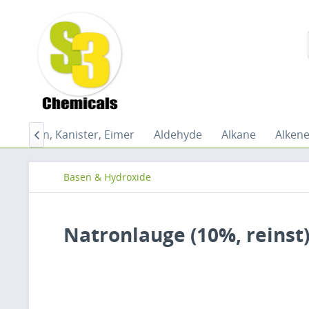
Flaschen, Kanister, Eimer
Aldehyde
Alkane
Alken

Basen & Hydroxide
Natronlauge (10%, reinst