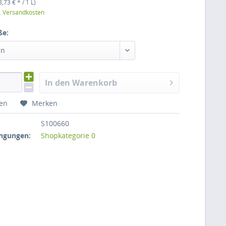
8,73 € * / 1 L)
l. Versandkosten
ße:
en
In den Warenkorb
hen
Merken
S100660
ngungen:
Shopkategorie 0