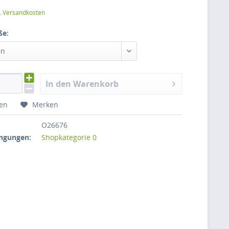
l. Versandkosten
ße:
en
In den Warenkorb
hen
Merken
O26676
ngungen:
Shopkategorie 0