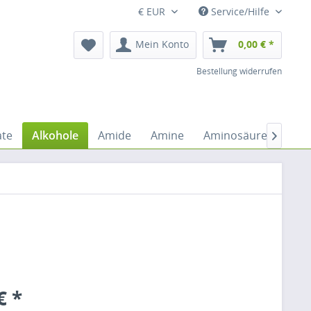
€ EUR
Service/Hilfe
Mein Konto
0,00 € *
Bestellung widerrufen
ate
Alkohole
Amide
Amine
Aminosäuren
An

€ *