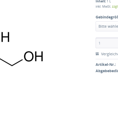
Inhalt:
1 L
inkl. MwSt.
zzg
Gebindegrö
Bitte wähl
Vergleic
Artikel-Nr.:
Abgabebedi