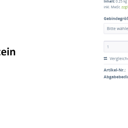
Inhalt:
0.25 kg 
inkl. MwSt.
zzg
Gebindegrö
Bitte wähl
Vergleic
Artikel-Nr.:
Abgabebedi