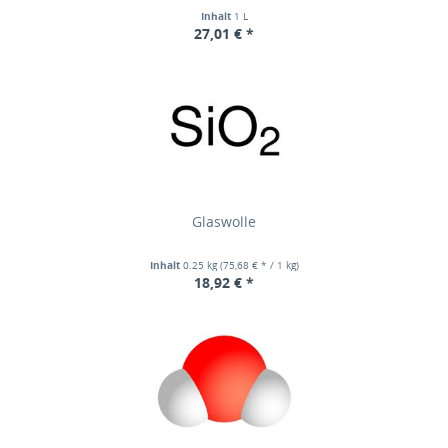
Inhalt
1 L
27,01 € *
Glaswolle
Inhalt
0.25 kg
(75,68 € * / 1 kg)
18,92 € *