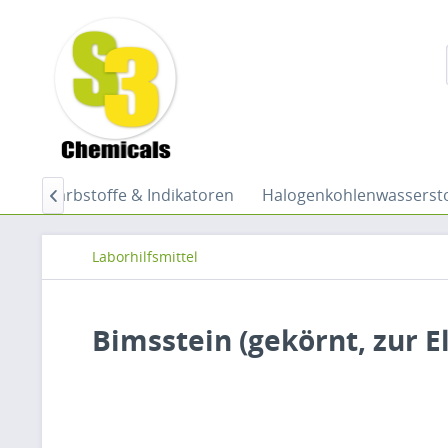
her
Farbstoffe & Indikatoren
Halogenkohlenwassersto

Laborhilfsmittel
Bimsstein (gekörnt, zur 