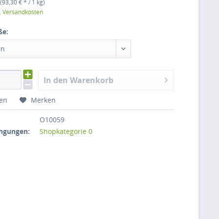
(93,30 € * / 1 kg)
l. Versandkosten
ße:
en
In den Warenkorb
hen
Merken
O10059
ngungen:
Shopkategorie 0