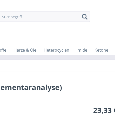
ffe
Harze & Öle
Heterocyclen
Imide
Ketone
Elementaranalyse)
23,33 