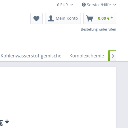
€ EUR
Service/Hilfe
Mein Konto
0,00 € *
Bestellung widerrufen
Kohlenwasserstoffgemische
Komplexchemie
Laborhi

€ *