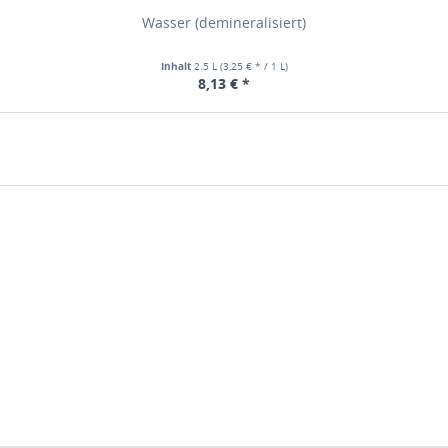
Wasser (demineralisiert)
Inhalt
2.5 L
(3,25 € * / 1 L)
8,13 € *