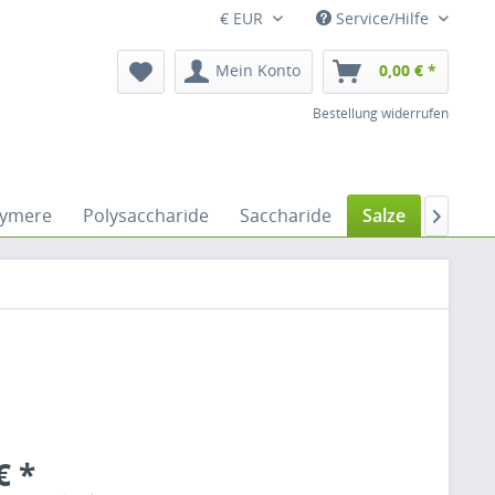
€ EUR
Service/Hilfe
Mein Konto
0,00 € *
Bestellung widerrufen
lymere
Polysaccharide
Saccharide
Salze
Säure

€ *