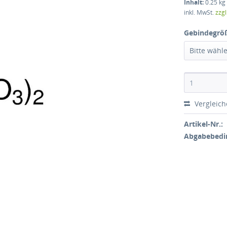
Inhalt:
0.25 kg 
inkl. MwSt.
zzg
Gebindegrö
Bitte wähl
Vergleic
Artikel-Nr.:
Abgabebedi