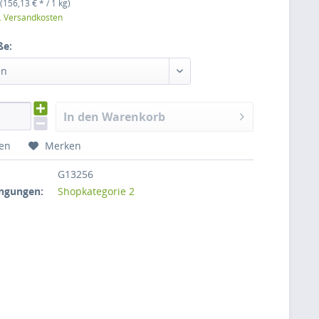
(156,13 € * / 1 kg)
l. Versandkosten
ße:
en
In den Warenkorb
hen
Merken
G13256
ngungen:
Shopkategorie 2