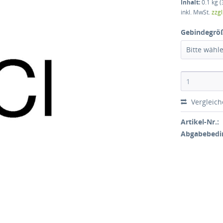
Inhalt:
0.1 kg (
inkl. MwSt.
zzg
Gebindegrö
Bitte wähl
Vergleic
Artikel-Nr.:
Abgabebedi