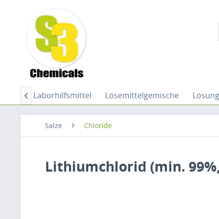
hemie
Laborhilfsmittel
Lösemittelgemische
Lösun

Salze
Chloride
Lithiumchlorid (min. 99%,