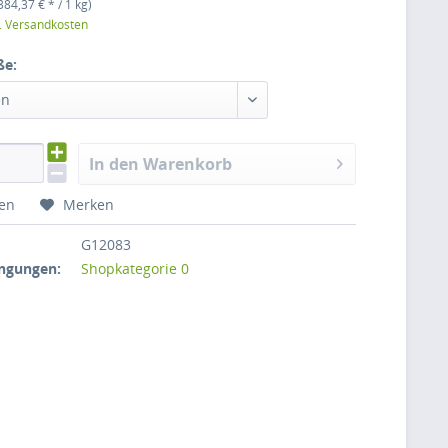
384,37 € * / 1 kg)
l. Versandkosten
ße:
en
In den Warenkorb
hen
Merken
G12083
ngungen:
Shopkategorie 0