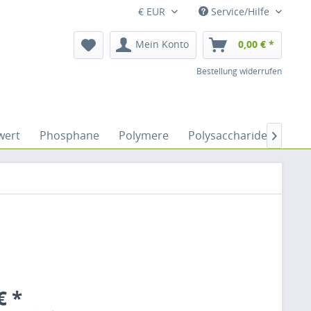
€ EUR
Service/Hilfe
Mein Konto
0,00 € *
Bestellung widerrufen
wert
Phosphane
Polymere
Polysaccharide
Sacc

€ *