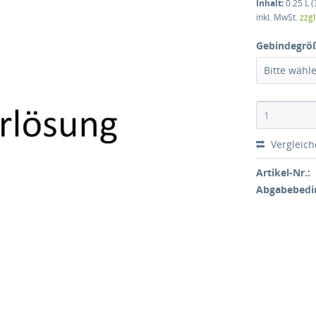
Inhalt:
0.25 L (
inkl. MwSt.
zzg
Gebindegrö
Bitte wähl
Vergleic
Artikel-Nr.:
Abgabebedi