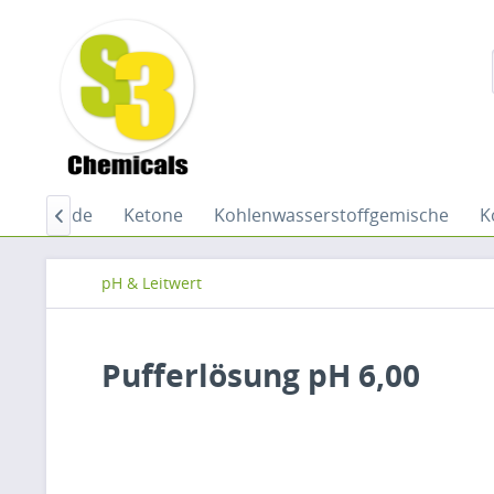
en
Imide
Ketone
Kohlenwasserstoffgemische
K

pH & Leitwert
Pufferlösung pH 6,00