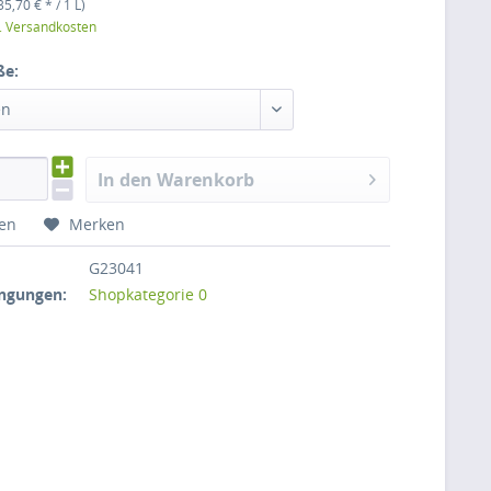
35,70 € * / 1 L)
l. Versandkosten
ße:
en
In den Warenkorb
hen
Merken
G23041
ngungen:
Shopkategorie 0