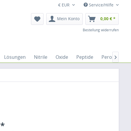
€ EUR
Service/Hilfe
Mein Konto
0,00 € *
Bestellung widerrufen
Lösungen
Nitrile
Oxide
Peptide
Peroxide

 *