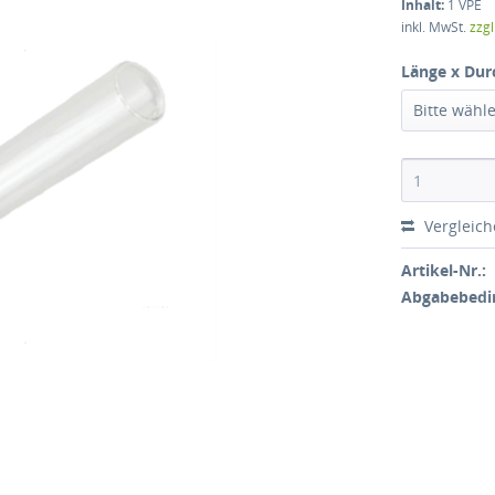
Inhalt:
1 VPE
inkl. MwSt.
zzg
Länge x Dur
Bitte wähl
Vergleic
Artikel-Nr.:
Abgabebedi