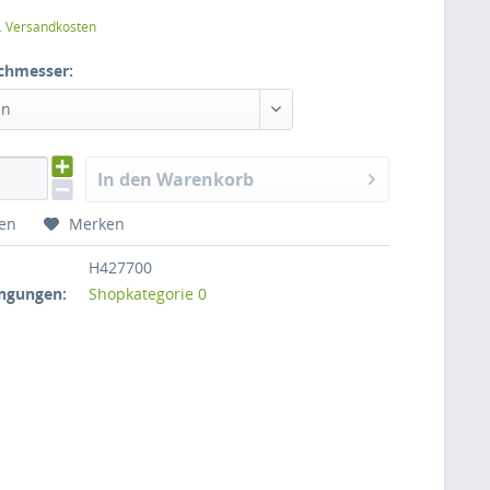
l. Versandkosten
chmesser:
en
In den Warenkorb
hen
Merken
H427700
ngungen:
Shopkategorie 0