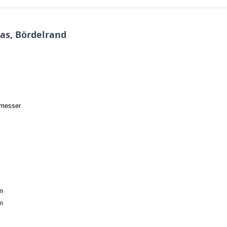
las, Bördelrand
hmesser
m
m