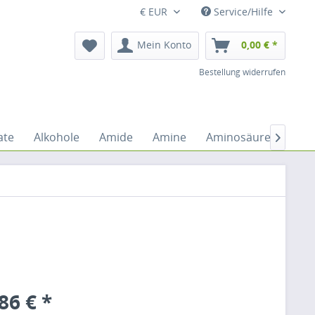
€ EUR
Service/Hilfe
Mein Konto
0,00 € *
Bestellung widerrufen
ate
Alkohole
Amide
Amine
Aminosäuren
An

86 € *