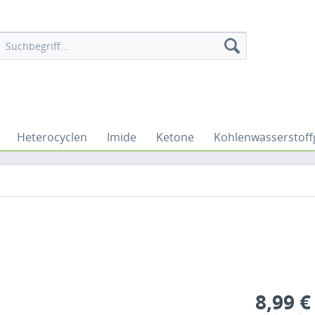
Heterocyclen
Imide
Ketone
Kohlenwasserstof
8,99 €