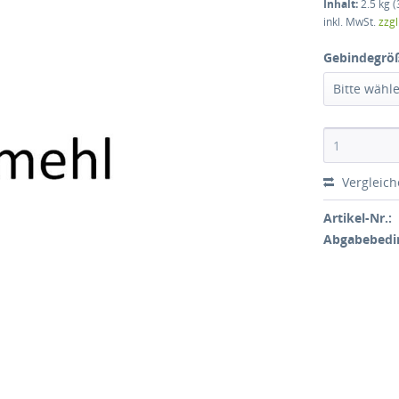
Inhalt:
2.5 kg (
inkl. MwSt.
zzg
Gebindegrö
Bitte wähl
Vergleic
Artikel-Nr.:
Abgabebedi