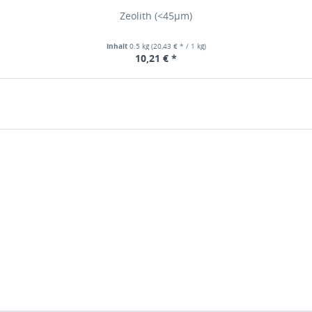
Zeolith (<45µm)
Inhalt
0.5 kg
(20,43 € * / 1 kg)
10,21 € *