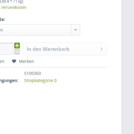
3,60 € * / 1 kg)
l. Versandkosten
ße:
en
In den Warenkorb
hen
Merken
S100360
ngungen:
Shopkategorie 0