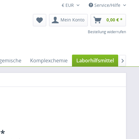
€ EUR
Service/Hilfe
Mein Konto
0,00 € *
Bestellung widerrufen
fgemische
Komplexchemie
Laborhilfsmittel
Lösemi

 *