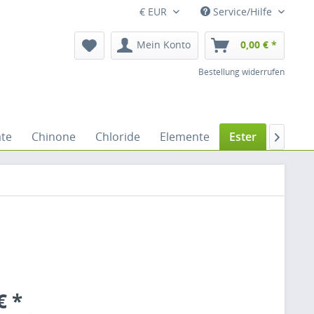
€ EUR
Service/Hilfe
Mein Konto
0,00 € *
Bestellung widerrufen
ate
Chinone
Chloride
Elemente
Ester
Ether

€ *