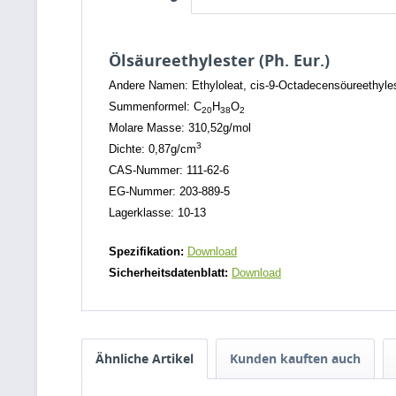
Ölsäureethylester (Ph. Eur.)
Andere Namen: Ethyloleat, cis-9-Octadecensöureethyle
Summenformel: C
H
O
20
38
2
Molare Masse: 310,52g/mol
3
Dichte: 0,87g/cm
CAS-Nummer: 111-62-6
EG-Nummer: 203-889-5
Lagerklasse: 10-13
Spezifikation:
Download
Sicherheitsdatenblatt:
Download
Ähnliche Artikel
Kunden kauften auch