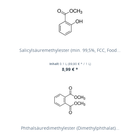
Salicylsäuremethylester (min. 99,5%, FCC, Food...
Inhalt
0.1 L
(89,90 € * / 1 L)
8,99 € *
Phthalsäuredimethylester (Dimethylphthalat)...