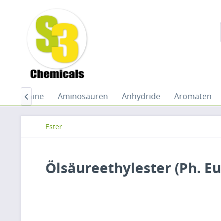
de
Amine
Aminosäuren
Anhydride
Aromaten

Ester
Ölsäureethylester (Ph. Eu