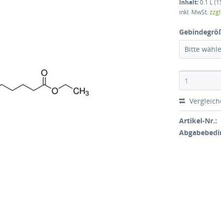
Inhalt:
0.1 L (1
inkl. MwSt.
zzg
Gebindegrö
Bitte wähl
Vergleic
Artikel-Nr.:
Abgabebedi