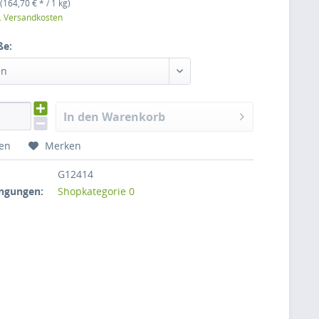
(164,70 € * / 1 kg)
l. Versandkosten
ße:
en
In den Warenkorb
hen
Merken
G12414
ngungen:
Shopkategorie 0