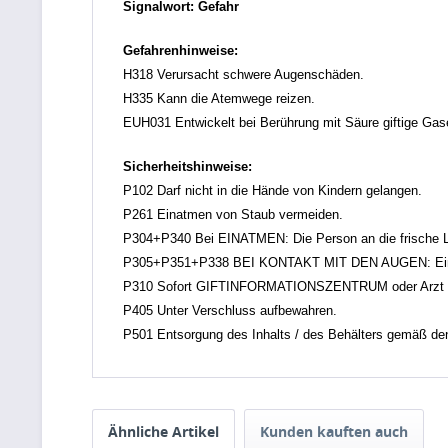
Signalwort: Gefahr
Gefahrenhinweise:
H318 Verursacht schwere Augenschäden.
H335 Kann die Atemwege reizen.
EUH031 Entwickelt bei Berührung mit Säure giftige Gas
Sicherheitshinweise:
P102 Darf nicht in die Hände von Kindern gelangen.
P261 Einatmen von Staub vermeiden.
P304+P340 Bei EINATMEN: Die Person an die frische Lu
P305+P351+P338 BEI KONTAKT MIT DEN AUGEN: Einige M
P310 Sofort GIFTINFORMATIONSZENTRUM oder Arzt a
P405 Unter Verschluss aufbewahren.
P501 Entsorgung des Inhalts / des Behälters gemäß den ör
Ähnliche Artikel
Kunden kauften auch