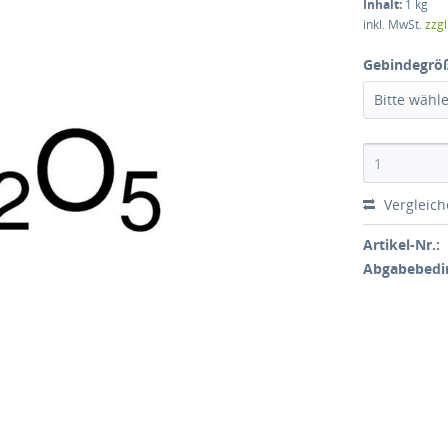
Inhalt:
1 kg
inkl. MwSt.
zzg
Gebindegrö
Bitte wähl
Vergleic
Artikel-Nr.:
Abgabebedi