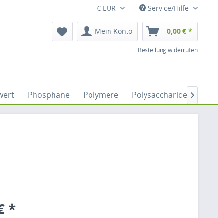
€ EUR
Service/Hilfe
Mein Konto
0,00 € *
Bestellung widerrufen
wert
Phosphane
Polymere
Polysaccharide
Sacc

€ *