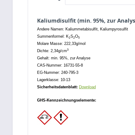
Kaliumdisulfit (min. 95%, zur Analys
Andere Namen: Kaliummetabisulfit, Kaliumpyrosulfit
Summenformel: K
S
O
2
2
5
Molare Masse: 222,33g/mol
3
Dichte: 2,34g/cm
Gehalt: min. 95%, zur Analyse
CAS-Nummer: 16731-55-8
EG-Nummer: 240-795-3
Lagerklasse: 10-13
Sicherheitsdatenblatt:
Download
GHS-Kennzeichnungselemente: