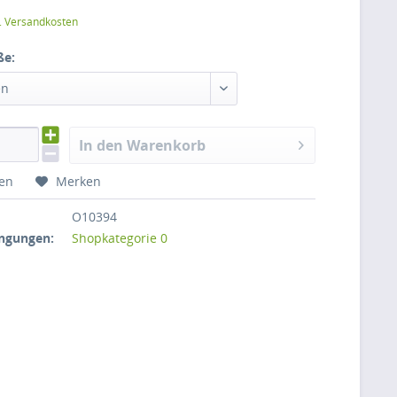
l. Versandkosten
ße:
en
In den Warenkorb
hen
Merken
O10394
ngungen:
Shopkategorie 0