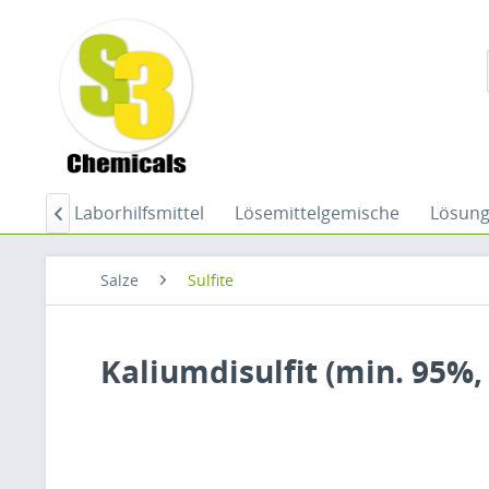
hemie
Laborhilfsmittel
Lösemittelgemische
Lösun

Salze
Sulfite
Kaliumdisulfit (min. 95%,