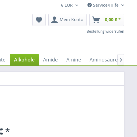
€ EUR
Service/Hilfe
Mein Konto
0,00 € *
Bestellung widerrufen
ate
Alkohole
Amide
Amine
Aminosäuren
An

€ *