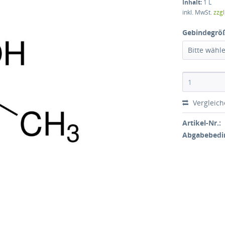
Inhalt:
1 L
inkl. MwSt.
zzg
Gebindegrö
Bitte wähl
Vergleic
Artikel-Nr.:
Abgabebedi