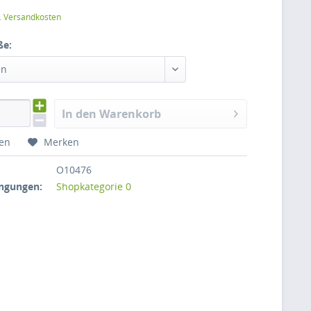
l. Versandkosten
ße:
en
In den Warenkorb
hen
Merken
O10476
ngungen:
Shopkategorie 0