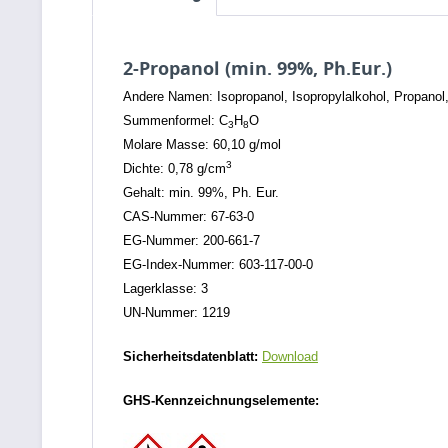
2-Propanol (min. 99%, Ph.Eur.)
Andere Namen: Isopropanol, Isopropylalkohol, Propanol,
Summenformel: C
H
O
3
8
Molare Masse: 60,10 g/mol
3
Dichte: 0,78 g/cm
Gehalt: min. 99%, Ph. Eur.
CAS-Nummer: 67-63-0
EG-Nummer: 200-661-7
EG-Index-Nummer: 603-117-00-0
Lagerklasse: 3
UN-Nummer: 1219
Sicherheitsdatenblatt:
Download
GHS-Kennzeichnungselemente: