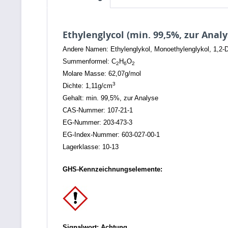
Ethylenglycol (min. 99,5%, zur Analy
Andere Namen: Ethylenglykol, Monoethylenglykol, 1,2-Di
Summenformel: C
H
O
2
6
2
Molare Masse: 62,07g/mol
3
Dichte: 1,11g/cm
Gehalt: min. 99,5%, zur Analyse
CAS-Nummer: 107-21-1
EG-Nummer: 203-473-3
EG-Index-Nummer: 603-027-00-1
Lagerklasse: 10-13
GHS-Kennzeichnungselemente:
Signalwort: Achtung