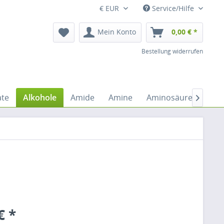
€ EUR
Service/Hilfe
Mein Konto
0,00 € *
Bestellung widerrufen
ate
Alkohole
Amide
Amine
Aminosäuren
An

€ *