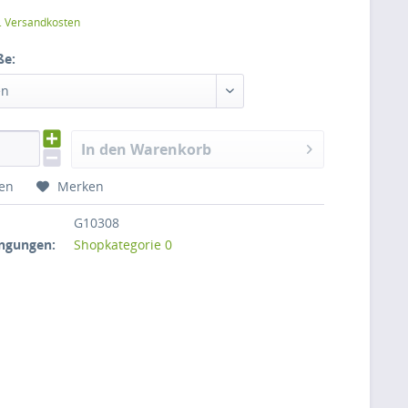
l. Versandkosten
ße:
en
In den Warenkorb
hen
Merken
G10308
ngungen:
Shopkategorie 0