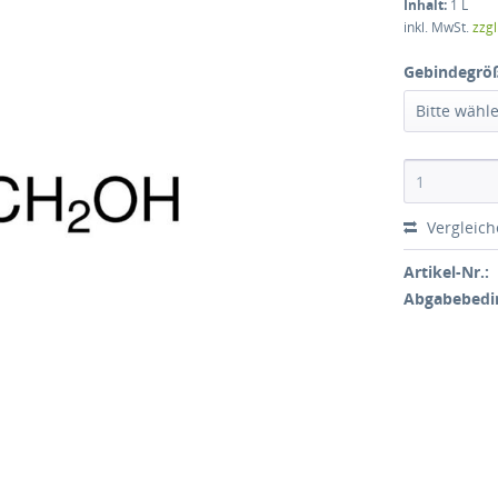
Inhalt:
1 L
inkl. MwSt.
zzg
Gebindegrö
Bitte wähl
Vergleic
Artikel-Nr.:
Abgabebedi