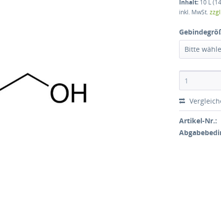
Inhalt:
10 L (14
inkl. MwSt.
zzg
Gebindegrö
Bitte wähl
Vergleic
Artikel-Nr.:
Abgabebedi