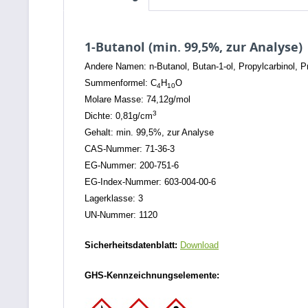
1-Butanol (min. 99,5%, zur Analyse)
Andere Namen: n-Butanol, Butan-1-ol, Propylcarbinol, P
Summenformel: C
H
O
4
10
Molare Masse: 74,12g/mol
3
Dichte: 0,81g/cm
Gehalt: min. 99,5%, zur Analyse
CAS-Nummer: 71-36-3
EG-Nummer: 200-751-6
EG-Index-Nummer: 603-004-00-6
Lagerklasse: 3
UN-Nummer: 1120
Sicherheitsdatenblatt:
Download
GHS-Kennzeichnungselemente: