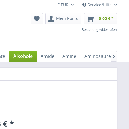
€ EUR
Service/Hilfe
Mein Konto
0,00 € *
Bestellung widerrufen
ate
Alkohole
Amide
Amine
Aminosäuren
An

 € *