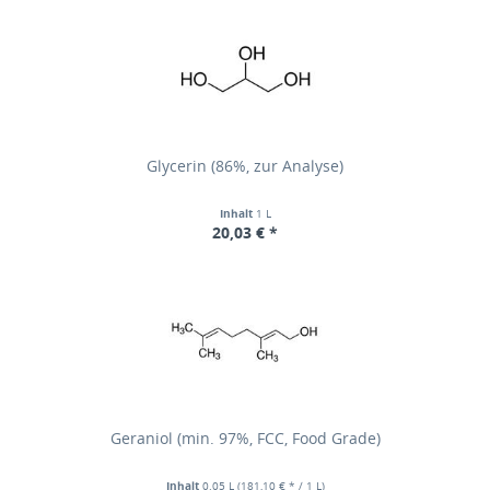
Glycerin (86%, zur Analyse)
Inhalt
1 L
20,03 € *
Geraniol (min. 97%, FCC, Food Grade)
Inhalt
0.05 L
(181,10 € * / 1 L)