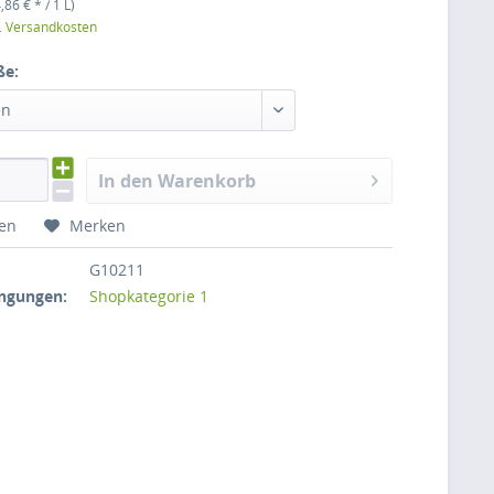
,86 € * / 1 L)
l. Versandkosten
ße:
en
In den Warenkorb
hen
Merken
G10211
ngungen:
Shopkategorie 1