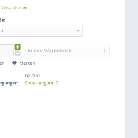
l. Versandkosten
ße:
en
In den Warenkorb
hen
Merken
G22361
ngungen:
Shopkategorie 0