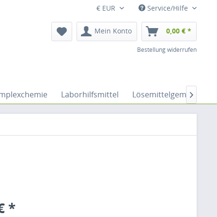
€ EUR
Service/Hilfe
Mein Konto
0,00 € *
Bestellung widerrufen
mplexchemie
Laborhilfsmittel
Lösemittelgemische

€ *