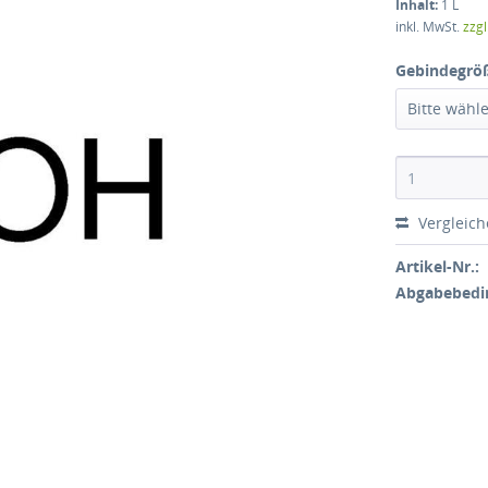
Inhalt:
1 L
inkl. MwSt.
zzg
Gebindegrö
Bitte wähl
Vergleic
Artikel-Nr.:
Abgabebedi