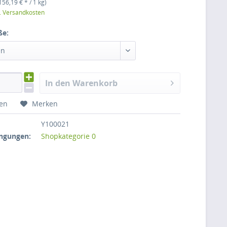
156,19 € * / 1 kg)
l. Versandkosten
ße:
en
In den Warenkorb
hen
Merken
Y100021
ngungen:
Shopkategorie 0