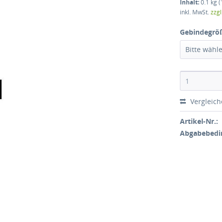
Inhalt:
0.1 kg (
inkl. MwSt.
zzg
Gebindegrö
Bitte wähl
Vergleic
Artikel-Nr.:
Abgabebedi