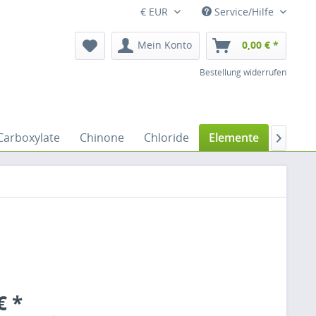
€ EUR
Service/Hilfe
Mein Konto
0,00 € *
Bestellung widerrufen
Carboxylate
Chinone
Chloride
Elemente
Ester

€ *