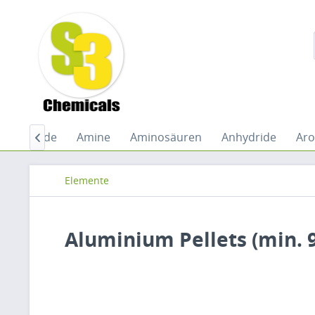
e
Amide
Amine
Aminosäuren
Anhydride
Ar

Elemente
Aluminium Pellets (min.