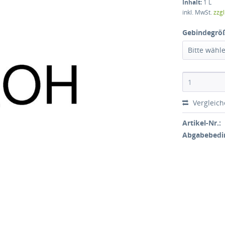
Inhalt:
1 L
inkl. MwSt.
zzg
Gebindegrö
Bitte wähl
Vergleic
Artikel-Nr.:
Abgabebedi