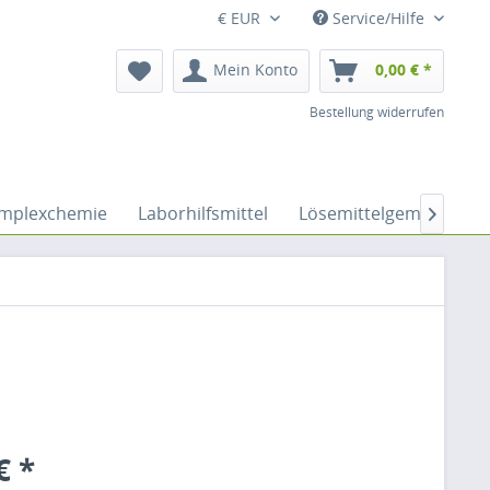
€ EUR
Service/Hilfe
Mein Konto
0,00 € *
Bestellung widerrufen
mplexchemie
Laborhilfsmittel
Lösemittelgemische

€ *