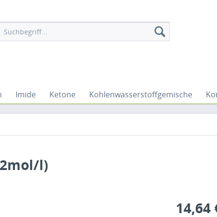
n
Imide
Ketone
Kohlenwasserstoffgemische
Ko
2mol/l)
14,64 