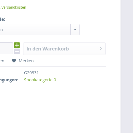
l. Versandkosten
ße:
en
In den Warenkorb
hen
Merken
G20331
ngungen:
Shopkategorie 0