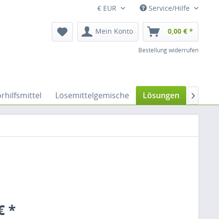
€ EUR
Service/Hilfe
Mein Konto
0,00 € *
Bestellung widerrufen
rhilfsmittel
Lösemittelgemische
Lösungen
Nitrile

€ *