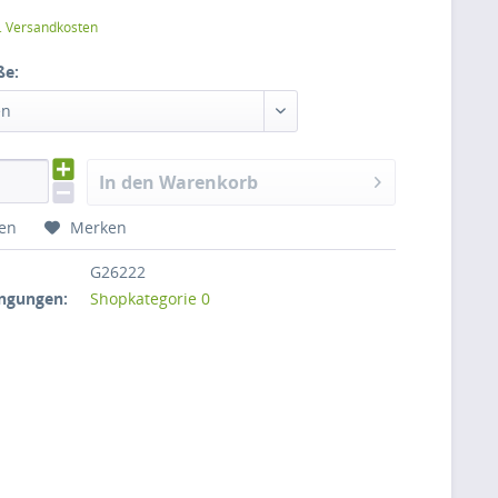
l. Versandkosten
ße:
en
In den Warenkorb
hen
Merken
G26222
ngungen:
Shopkategorie 0