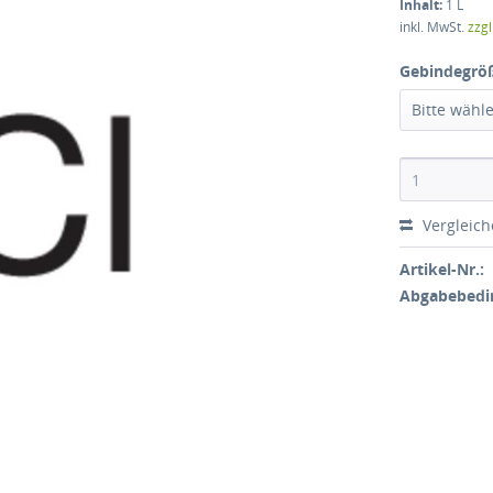
Inhalt:
1 L
inkl. MwSt.
zzg
Gebindegrö
Bitte wähl
Vergleic
Artikel-Nr.:
Abgabebedi