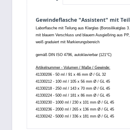
Gewindeflasche "Assistent" mit Teil
Laborflasche mit Teilung aus Klarglas (Borosilikatglas 3.
mit blauem Verschluss und blauem Ausgießring aus PP,
weiß graduiert mit Markierungsbereich
gemäß DIN ISO 4796, autoklavierbar (121°C)
Artikelnummer - Volumen / Maße / Gewinde:
41330206 - 50 ml / 91 x 46 mm Ø / GL 32
41330212 - 100 ml / 105 x 56 mm Ø / GL 45
41330218 - 250 ml / 143 x 70 mm Ø / GL 45
41330224 - 500 ml / 181 x 86 mm Ø / GL 45
41330230 - 1000 ml / 230 x 101 mm Ø / GL 45
41330236 - 2000 ml / 265 x 136 mm Ø / GL 45
41330242 - 5000 ml / 336 x 181 mm Ø / GL 45