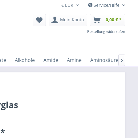
€ EUR
Service/Hilfe
Mein Konto
0,00 € *
Bestellung widerrufen
ate
Alkohole
Amide
Amine
Aminosäuren
An

rglas
 *