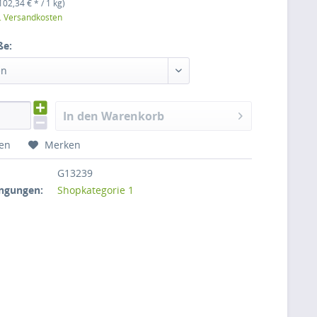
102,34 € * / 1 kg)
l. Versandkosten
ße:
en
In den Warenkorb
hen
Merken
G13239
ngungen:
Shopkategorie 1