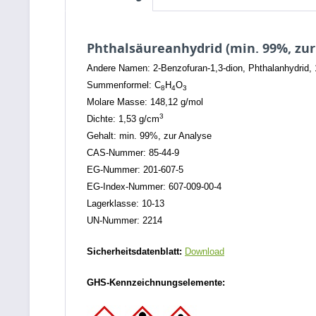
Phthalsäureanhydrid (min. 99%, zur
Andere Namen: 2-Benzofuran-1,3-dion, Phthalanhydrid, 
Summenformel: C
H
O
8
4
3
Molare Masse: 148,12 g/mol
3
Dichte: 1,53 g/cm
Gehalt: min. 99%, zur Analyse
CAS-Nummer: 85-44-9
EG-Nummer: 201-607-5
EG-Index-Nummer: 607-009-00-4
Lagerklasse: 10-13
UN-Nummer: 2214
Sicherheitsdatenblatt:
Download
GHS-Kennzeichnungselemente: