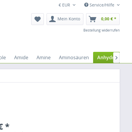
€ EUR
Service/Hilfe
Mein Konto
0,00 € *
Bestellung widerrufen
ole
Amide
Amine
Aminosäuren
Anhydride
A

€ *