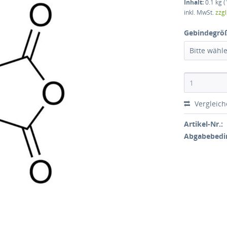
Inhalt:
0.1 kg (
inkl. MwSt.
zzg
Gebindegrö
Bitte wähl
Vergleic
Artikel-Nr.:
Abgabebedi