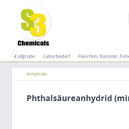
e
Fundgrube
Laborbedarf
Flaschen, Kanister, Eim

Anhydride
Phthalsäureanhydrid (min