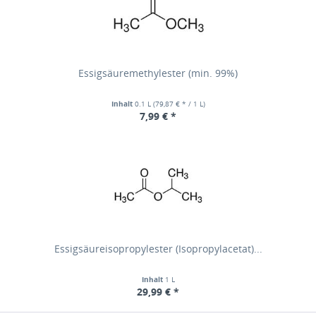
Essigsäuremethylester (min. 99%)
Inhalt
0.1 L
(79,87 € * / 1 L)
7,99 € *
Essigsäureisopropylester (Isopropylacetat)...
Inhalt
1 L
29,99 € *