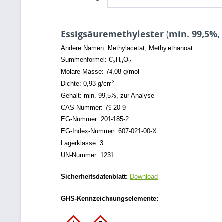
Essigsäuremethylester (min. 99,5%, 
Andere Namen: Methylacetat, Methylethanoat
Summenformel: C
H
O
3
6
2
Molare Masse: 74,08 g/mol
3
Dichte: 0,93 g/cm
Gehalt: min. 99,5%, zur Analyse
CAS-Nummer: 79-20-9
EG-Nummer: 201-185-2
EG-Index-Nummer: 607-021-00-X
Lagerklasse: 3
UN-Nummer: 1231
Sicherheitsdatenblatt:
Download
GHS-Kennzeichnungselemente: