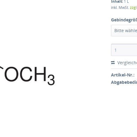
Inhalt:
1 L
inkl. MwSt.
zzg
Gebindegrö
Bitte wähl
Vergleic
Artikel-Nr.:
Abgabebedi