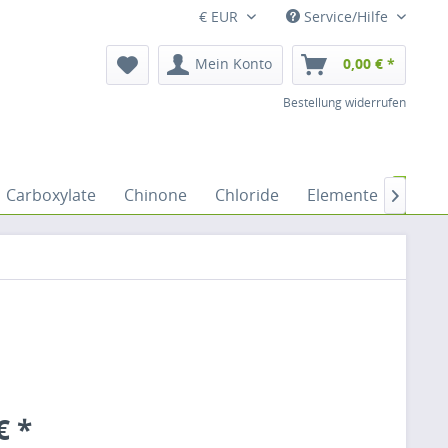
€ EUR
Service/Hilfe
Mein Konto
0,00 € *
Bestellung widerrufen
Carboxylate
Chinone
Chloride
Elemente
Ester

€ *