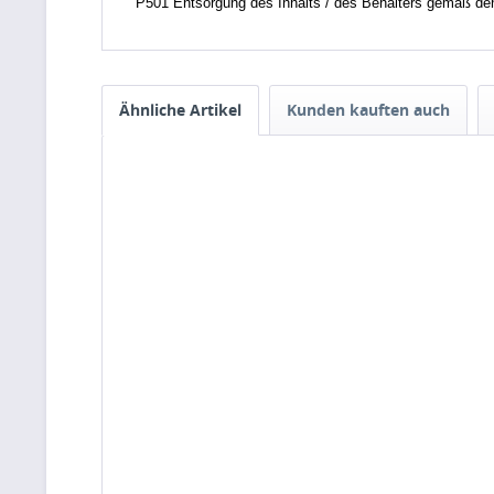
P501 Entsorgung des Inhalts / des Behälters gemäß den ör
Ähnliche Artikel
Kunden kauften auch