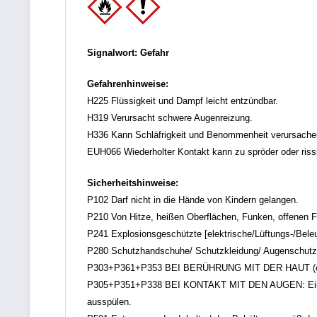
Signalwort: Gefahr
Gefahrenhinweise:
H225 Flüssigkeit und Dampf leicht entzündbar.
H319 Verursacht schwere Augenreizung.
H336 Kann Schläfrigkeit und Benommenheit verursache
EUH066 Wiederholter Kontakt kann zu spröder oder rissi
Sicherheitshinweise:
P102 Darf nicht in die Hände von Kindern gelangen.
P210 Von Hitze, heißen Oberflächen, Funken, offenen F
P241 Explosionsgeschützte [elektrische/Lüftungs-/Bele
P280 Schutzhandschuhe/ Schutzkleidung/ Augenschutz/
P303+P361+P353 BEI BERÜHRUNG MIT DER HAUT (oder de
P305+P351+P338 BEI KONTAKT MIT DEN AUGEN: Einige M
ausspülen.