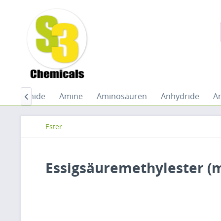
le
Amide
Amine
Aminosäuren
Anhydride
A

Ester
Essigsäuremethylester (m