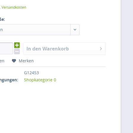
l. Versandkosten
ße:
en
In den Warenkorb
hen
Merken
G12453
ngungen:
Shopkategorie 0