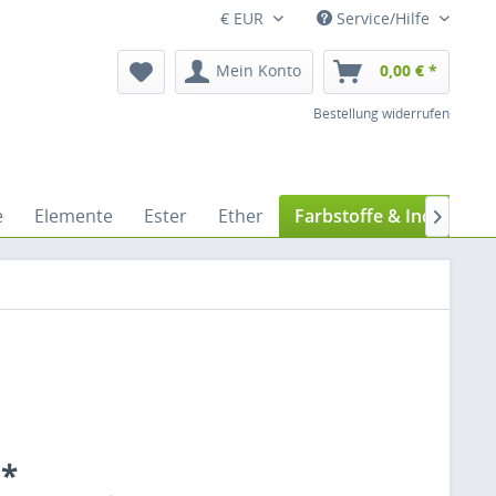
€ EUR
Service/Hilfe
Mein Konto
0,00 € *
Bestellung widerrufen
e
Elemente
Ester
Ether
Farbstoffe & Indikatore

 *