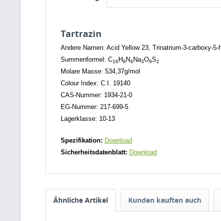
Tartrazin
Andere Namen: Acid Yellow 23, Trinatrium-3-carboxy-5-h
Summenformel: C
H
N
Na
O
S
16
9
4
3
9
2
Molare Masse: 534,37g/mol
Colour Index: C.I. 19140
CAS-Nummer: 1934-21-0
EG-Nummer: 217-699-5
Lagerklasse: 10-13
Spezifikation:
Download
Sicherheitsdatenblatt:
Download
Ähnliche Artikel
Kunden kauften auch