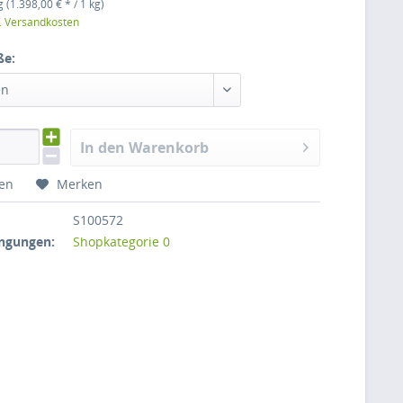
 (1.398,00 € * / 1 kg)
l. Versandkosten
ße:
en
In den Warenkorb
hen
Merken
S100572
ngungen:
Shopkategorie 0