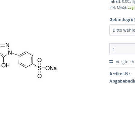
Inhalt:
0.005 kg
inkl. MwSt.
zzg
Gebindegrö
Bitte wähl
Vergleic
Artikel-Nr.:
Abgabebedi