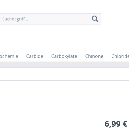
iochemie
Carbide
Carboxylate
Chinone
Chlorid
6,99 €