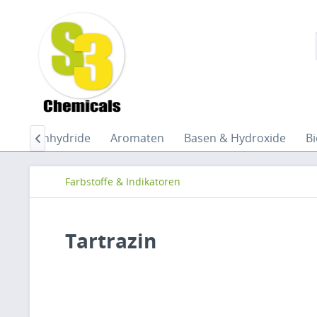
ren
Anhydride
Aromaten
Basen & Hydroxide
B

Farbstoffe & Indikatoren
Tartrazin