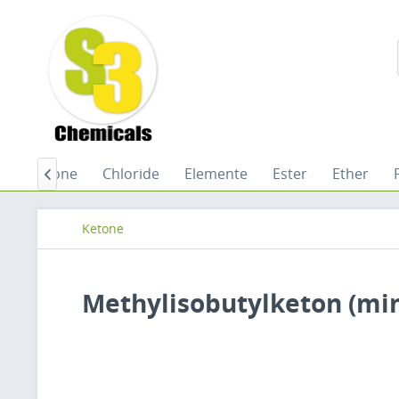
Chinone
Chloride
Elemente
Ester
Ether

Ketone
Methylisobutylketon (min