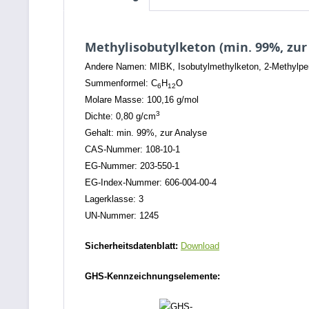
Methylisobutylketon (min. 99%, zur
Andere Namen: MIBK, Isobutylmethylketon, 2-Methylpent
Summenformel: C
H
O
6
12
Molare Masse: 100,16 g/mol
3
Dichte: 0,80 g/cm
Gehalt: min. 99%, zur Analyse
CAS-Nummer: 108-10-1
EG-Nummer: 203-550-1
EG-Index-Nummer: 606-004-00-4
Lagerklasse: 3
UN-Nummer: 1245
Sicherheitsdatenblatt:
Download
GHS-Kennzeichnungselemente: