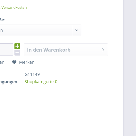
l. Versandkosten
ße:
en
In den Warenkorb
hen
Merken
G11149
ngungen:
Shopkategorie 0