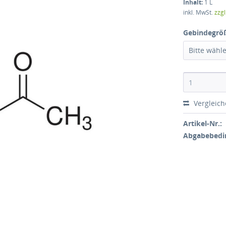
Inhalt:
1 L
inkl. MwSt.
zzg
Gebindegrö
Bitte wähl
Vergleic
Artikel-Nr.:
Abgabebedi