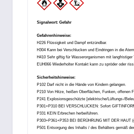
Signalwort: Gefahr
Gefahrenhinweise:
H226 Flüssigkeit und Dampf entzündbar.
H304 Kann bei Verschlucken und Eindringen in die Atem
H410 Sehr giftig für Wasserorganismen mit langfristiger
EUH066 Wiederholter Kontakt kann zu spröder oder rissi
Sicherheitshinweise:
P102 Darf nicht in die Hände von Kindern gelangen.
P210 Von Hitze, heißen Oberflächen, Funken, offenen F
P241 Explosionsgeschützte [elektrische/Lüftungs-/Bele
P301+P310 BEI VERSCHLUCKEN: Sofort GIFTINFOR
P331 KEIN Erbrechen herbeiführen.
P303+P361+P353 BEI BERÜHRUNG MIT DER HAUT (oder de
P501 Entsorgung des Inhalts / des Behälters gemäß den ör