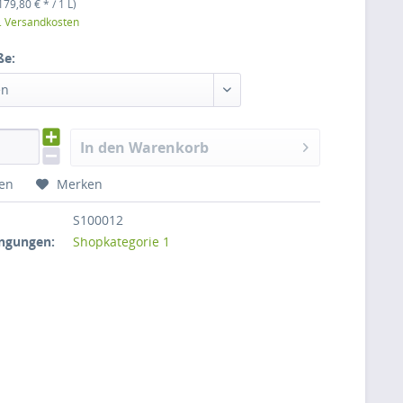
179,80 € * / 1 L)
l. Versandkosten
ße:
en
In den Warenkorb
hen
Merken
S100012
ngungen:
Shopkategorie 1