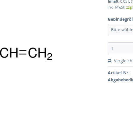
Inhalt:
0.05 L (
inkl. MwSt.
zzg
Gebindegrö
Bitte wähl
Vergleic
Artikel-Nr.:
Abgabebedi