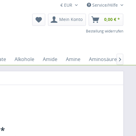
€ EUR
Service/Hilfe
Mein Konto
0,00 € *
Bestellung widerrufen
ate
Alkohole
Amide
Amine
Aminosäuren
An

 *