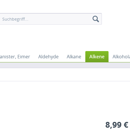
anister, Eimer
Aldehyde
Alkane
Alkene
Alkohol
8,99 €