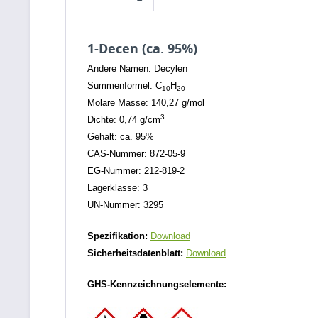
1-Decen (ca. 95%)
Andere Namen: Decylen
Summenformel: C
H
10
20
Molare Masse: 140,27 g/mol
3
Dichte: 0,74 g/cm
Gehalt: ca. 95%
CAS-Nummer: 872-05-9
EG-Nummer: 212-819-2
Lagerklasse: 3
UN-Nummer: 3295
Spezifikation:
Download
Sicherheitsdatenblatt:
Download
GHS-Kennzeichnungselemente: