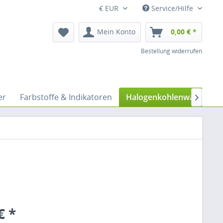
€ EUR
Service/Hilfe
Mein Konto
0,00 € *
Bestellung widerrufen
er
Farbstoffe & Indikatoren
Halogenkohlenwassersto

€ *