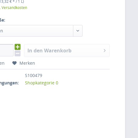
13,32 € * / 1 L)
l. Versandkosten
ße:
en
In den Warenkorb
hen
Merken
S100479
ngungen:
Shopkategorie 0