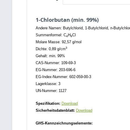
1-Chlorbutan (min. 99%)
Andere Namen: Butylchlorid, 1-Butylchlorid, n-Butylchlor
Summenformel: C
H
Cl
4
9
Molare Masse: 92,57 g/mol
3
Dichte: 0,89 g/cm
Gehalt: min. 99%
CAS-Nummer: 109-69-3
EG-Nummer: 203-696-6
EG-Index-Nummer: 602-059-00-3
Lagerklasse: 3
UN-Nummer: 1127
Spezifikation:
Download
Sicherheitsdatenblatt:
Download
GHS-Kennzeichnungselemente: