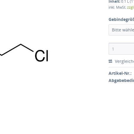
Inhalt:
0.1 L (1
inkl. MwSt.
zzg
Gebindegrö
Bitte wähl
Vergleic
Artikel-Nr.:
Abgabebedi